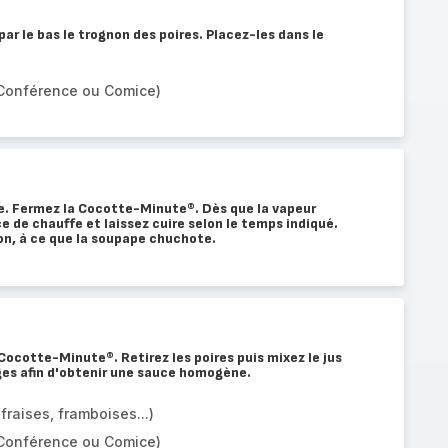
ar le bas le trognon des poires. Placez-les dans le
: Conférence ou Comice)
ve. Fermez la Cocotte-Minute®. Dès que la vapeur
e de chauffe et laissez cuire selon le temps indiqué.
son, à ce que la soupape chuchote.
 Cocotte-Minute®. Retirez les poires puis mixez le jus
uges afin d'obtenir une sauce homogène.
fraises, framboises...)
: Conférence ou Comice)