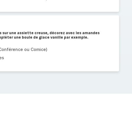
us sur une assiette creuse, décorez avec les amandes
mpléter une boule de glace vanille par exemple.
: Conférence ou Comice)
es