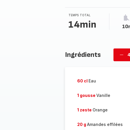
TEMPS TOTAL
14min
10
Ingrédients
4
Supp
per
60 cl
Eau
1 gousse
Vanille
1 zeste
Orange
20 g
Amandes effilées