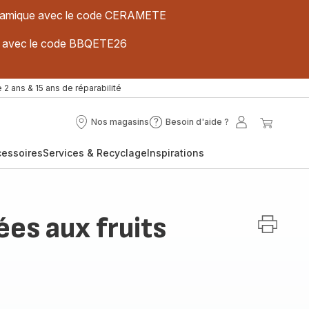
 céramique avec le code CERAMETE
ues avec le code BBQETE26
 2 ans & 15 ans de réparabilité
Nos magasins
Besoin d'aide ?
Nos
Besoin
Mon
Mon
magasins
d'aide
compte
panier
cessoires
Services & Recyclage
Inspirations
?
es aux fruits