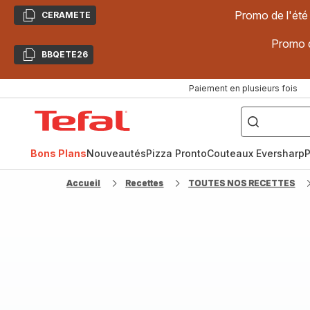
Promo de l'été
CERAMETE
Copier
Promo d
BBQETE26
Copier
Paiement en plusieurs fois
["Poêles
inox,
Accueil
Cake
Factory,
Tefal
Planchas,
Céramique..."]
Bons Plans
Nouveautés
Pizza Pronto
Couteaux Eversharp
P
Accueil
Recettes
TOUTES NOS RECETTES