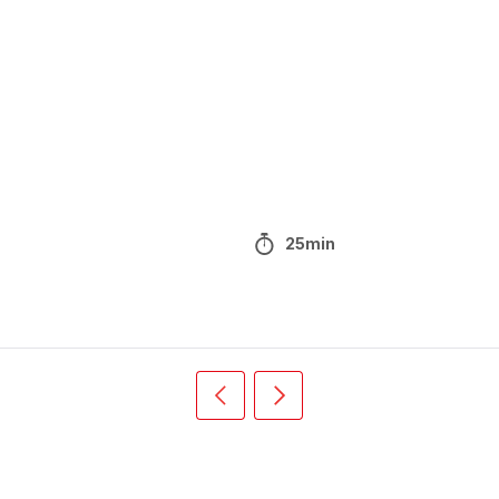
25min
Précédent
Suivant
Recipe
Recipe
card
card
slider
slider