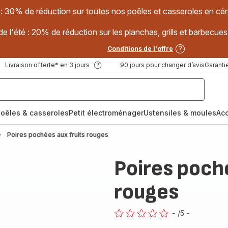
 : 30% de réduction sur toutes nos poêles et casseroles en
e l'été : 20% de réduction sur les planchas, grills et barbec
Conditions de l'offre
Livraison offerte* en 3 jours
90 jours pour changer d’avis
Garantie
oêles & casseroles
Petit électroménager
Ustensiles & moules
Ac
Poires pochées aux fruits rouges
Poires poché
rouges
-
/5
-
ratings.0