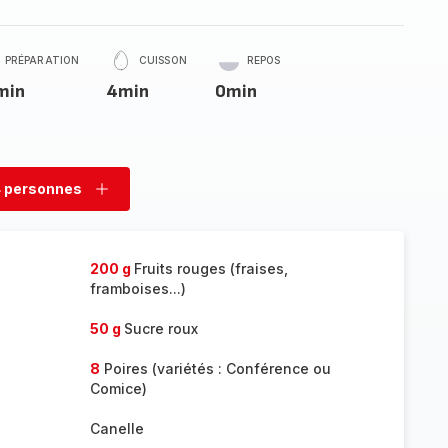
PRÉPARATION
CUISSON
REPOS
min
4min
0min
 personnes
rimer
Ajouter
sonnes
personnes
200 g
Fruits rouges (fraises,
framboises...)
50 g
Sucre roux
8
Poires (variétés : Conférence ou
Comice)
Canelle