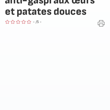
anti-gaspi aux œufs
et patates douces
-
/5
-
ratings.0