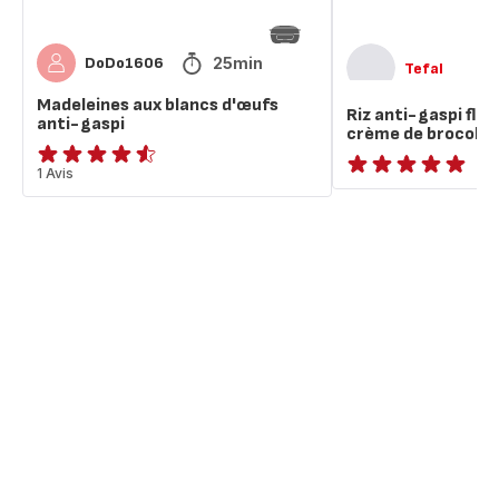
25min
DoDo1606
Tefal
Madeleines aux blancs d'œufs
Riz anti-gaspi fle
anti-gaspi
crème de brocoli
ratings.4.5
1 Avis
ratings.NaN