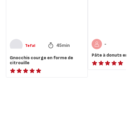
de
forme
citrouille
ovale
-
45min
Tefal
Pâte à donuts en 
Gnocchis courge en forme de
citrouille
ratings.NaN
ratings.NaN