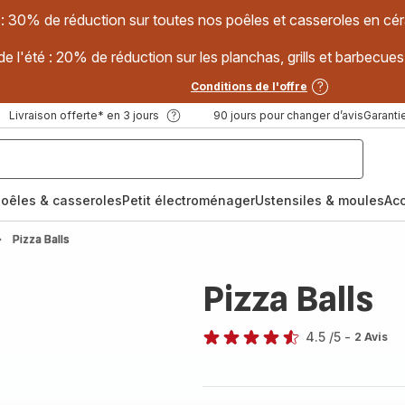
 : 30% de réduction sur toutes nos poêles et casseroles en
e l'été : 20% de réduction sur les planchas, grills et barbec
Conditions de l'offre
Livraison offerte* en 3 jours
90 jours pour changer d’avis
Garantie
oêles & casseroles
Petit électroménager
Ustensiles & moules
Ac
Pizza Balls
Pizza Balls
4.5
/5
-
2 Avis
ratings.4.5