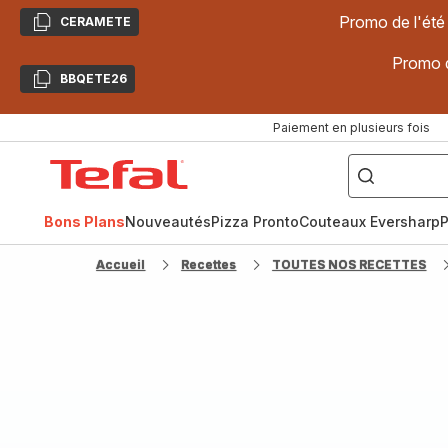
Promo de l'été
CERAMETE
Copier
Promo d
BBQETE26
Copier
Paiement en plusieurs fois
["Poêles
inox,
Accueil
Cake
Factory,
Tefal
Planchas,
Céramique..."]
Bons Plans
Nouveautés
Pizza Pronto
Couteaux Eversharp
P
Accueil
Recettes
TOUTES NOS RECETTES