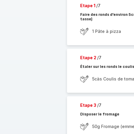
Etape 1
/7
Faire des ronds d’environ 5c
tasse)
1 Pâte à pizza
Etape 2
/7
Étaler sur les ronds le coul
5càs Coulis de tom
Etape 3
/7
Disposer le fromage
50g Fromage (emmen