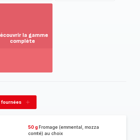
écouvrir la gamme
complète
ir
us...
couvrir
amme
mplète
 fournées
rimer
Ajouter
nées
fournées
50 g
Fromage (emmental, mozza
comté) au choix