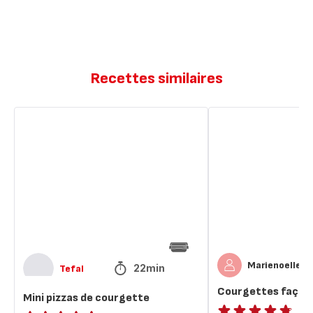
Recettes similaires
Mini
Courgettes
pizzas
façon
de
pizza
courgette
Marienoelle
22min
Tefal
Courgettes façon 
Mini pizzas de courgette