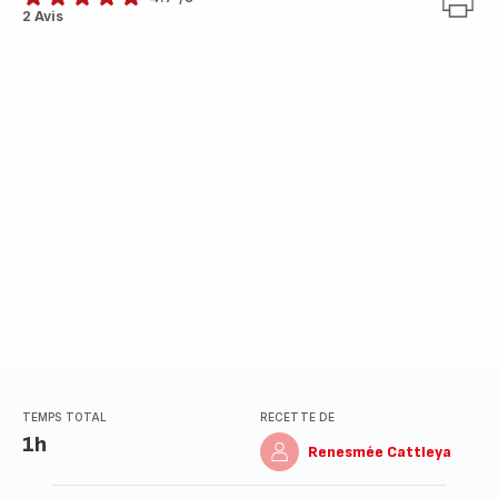
ratings.4.7
2 Avis
TEMPS TOTAL
RECETTE DE
1h
Renesmée Cattleya