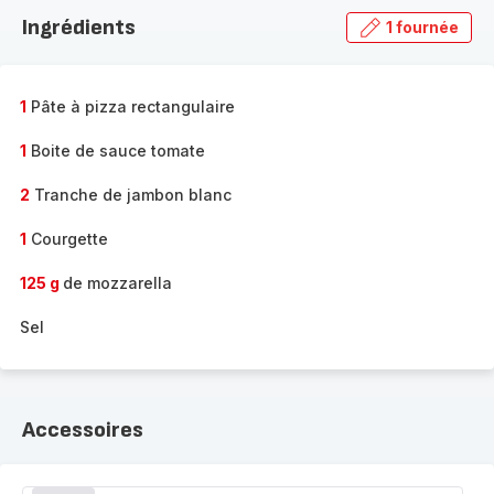
la
Ingrédients
1 fournée
gamme
complète
-
1
Pâte à pizza rectangulaire
1
Boite de sauce tomate
2
Tranche de jambon blanc
1
Courgette
125 g
de mozzarella
Sel
Accessoires