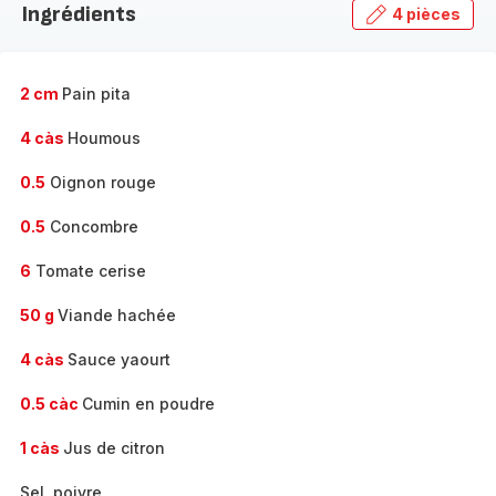
Ingrédients
4 pièces
gamme
complète
-
2 cm
Pain pita
4 càs
Houmous
0.5
Oignon rouge
0.5
Concombre
6
Tomate cerise
50 g
Viande hachée
4 càs
Sauce yaourt
0.5 càc
Cumin en poudre
1 càs
Jus de citron
Sel, poivre