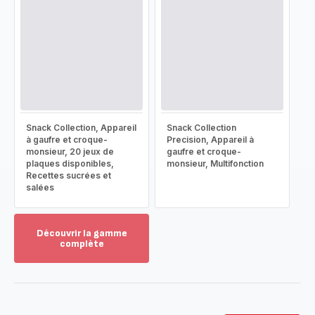
Snack Collection, Appareil
Snack Collection
à gaufre et croque-
Precision, Appareil à
monsieur, 20 jeux de
gaufre et croque-
plaques disponibles,
monsieur, Multifonction
Recettes sucrées et
salées
Découvrir la gamme
complète
Voir
plus...
-
Découvrir
la