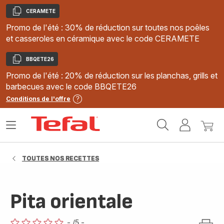
CERAMETE
Copier
Promo de l'été : 30% de réduction sur toutes nos poêles
et casseroles en céramique avec le code CERAMETE
BBQETE26
Copier
Promo de l'été : 20% de réduction sur les planchas, grills et
barbecues avec le code BBQETE26
Conditions de l'offre
Accueil
Ouvrir
Mon
Mon
Tefal
le
compte
panie
menu
TOUTES NOS RECETTES
Pita orientale
-
/5
-