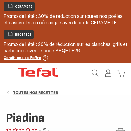
CERAMETE
Copier
Promo de l'été : 30% de réduction sur toutes nos poêles
et casseroles en céramique avec le code CERAMETE
BBQETE26
Copier
Promo de l'été : 20% de réduction sur les planchas, grills et
barbecues avec le code BBQETE26
Conditions de l'offre
Accueil
Ouvrir
Mon
Mon
Tefal
le
compte
panie
menu
TOUTES NOS RECETTES
Piadina
-
/5
-