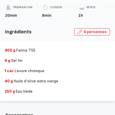
PRÉPARATION
CUISSON
REPOS
20min
8min
1h
Ingrédients
4 personnes
400 g
Farine T55
6 g
Sel fin
1 càc
Levure chimique
40 g
Huile d'olive extra vierge
250 g
Eau tiède