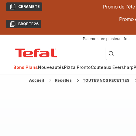
Promo de l'été
CERAMETE
Copier
Promo d
BBQETE26
Copier
Paiement en plusieurs fois
["Poêles
inox,
Accueil
Cake
Factory,
Tefal
Planchas,
Céramique..."]
Bons Plans
Nouveautés
Pizza Pronto
Couteaux Eversharp
P
Accueil
Recettes
TOUTES NOS RECETTES