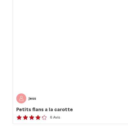
Jess
Petits flans a la carotte
6 Avis
ratings.4.2