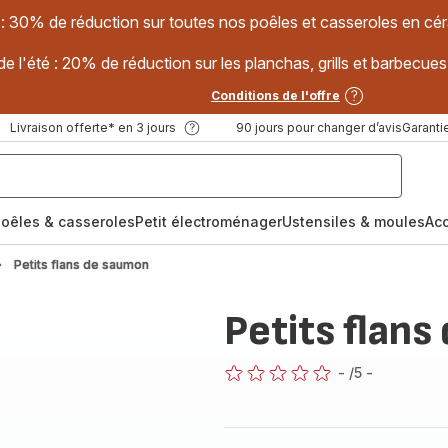
 : 30% de réduction sur toutes nos poêles et casseroles en
e l'été : 20% de réduction sur les planchas, grills et barbec
Conditions de l'offre
Livraison offerte* en 3 jours
90 jours pour changer d’avis
Garantie
oêles & casseroles
Petit électroménager
Ustensiles & moules
Ac
Petits flans de saumon
Petits flan
-
/5
-
ratings.0