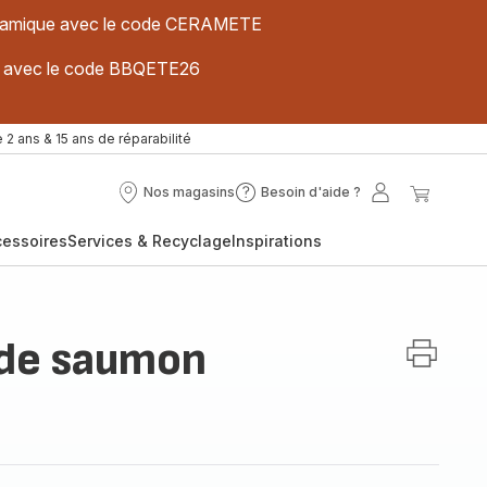
 céramique avec le code CERAMETE
ues avec le code BBQETE26
 2 ans & 15 ans de réparabilité
Nos magasins
Besoin d'aide ?
Nos
Besoin
Mon
Mon
magasins
d'aide
compte
panier
cessoires
Services & Recyclage
Inspirations
?
s de saumon