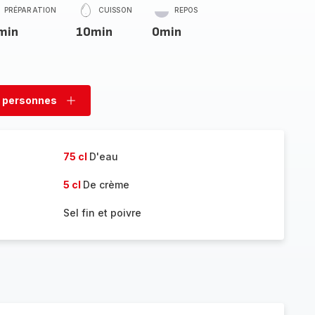
PRÉPARATION
CUISSON
REPOS
min
10min
0min
 personnes
rimer
Ajouter
sonnes
personnes
75 cl
D'eau
5 cl
De crème
Sel fin et poivre