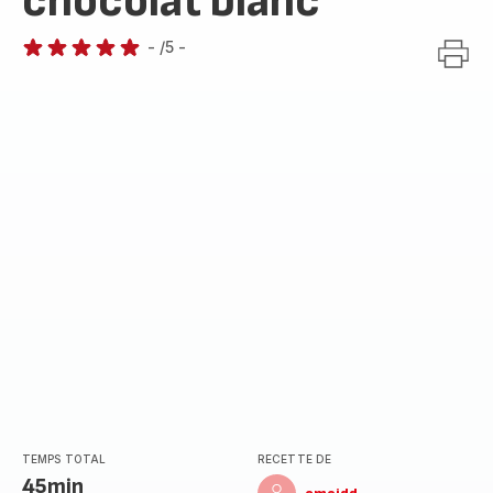
chocolat blanc
-
/5
-
Avis
5
étoiles
(moyenne)
TEMPS TOTAL
RECETTE DE
45min