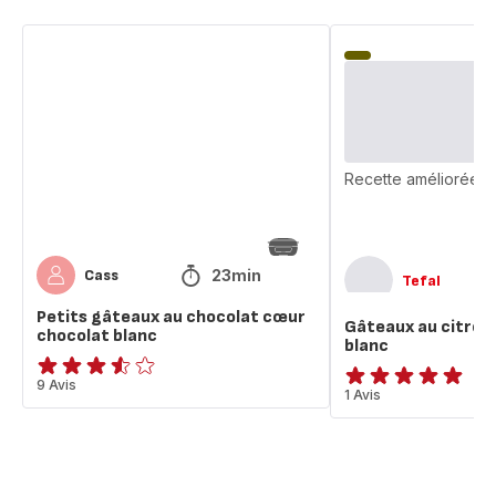
Petits
Gâteaux
gâteaux
au
au
citron
chocolat
et
cœur
au
chocolat
chocolat
blanc
blanc
Recette améliorée
23min
Cass
Tefal
Petits gâteaux au chocolat cœur
Gâteaux au citron 
chocolat blanc
blanc
ratings.3.5
9 Avis
Avis
1 Avis
5
étoiles
(moyenne)