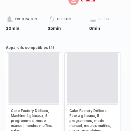
cmoidd
PRÉPARATION
CUISSON
REPOS
10min
35min
0min
Appareils compatibles (4)
Cake Factory Délices,
Cake Factory Délices,
Machine à gâteaux, 5
Four à gâteaux, 5
programmes, mode
programmes, mode
manuel, moules muffins,
manuel, moules muffins,
cakes
cakes, madeleines,