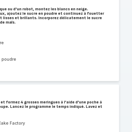
ique ou d'un robot, montez les blancs en neige.
ux, ajoutez le sucre en poudre et continuez à fouetter
nt lisses et brillants. Incorporez délicatement le sucre
 de maïs.
re
n poudre
 et formez 4 grosses meringues à l'aide d'une poche à
 soupe. Lancez le programme le temps indiqué. Lavez et
Cake Factory