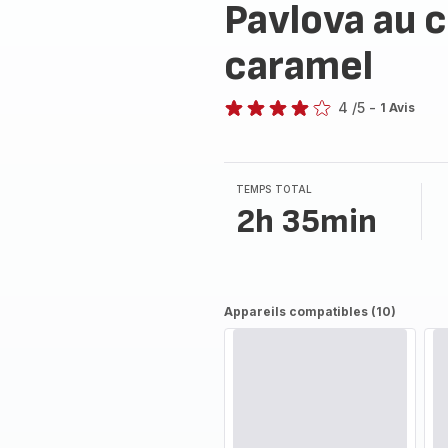
Pavlova au c
caramel
4
/5
-
1 Avis
Avis
4
étoiles
(moyenne)
TEMPS TOTAL
2h 35min
Appareils compatibles (10)