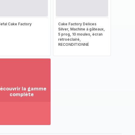
efal Cake Factory
Cake Factory Délices
Silver, Machine à gâteaux,
5 prog, 10 moules, écran
rétroéclairé,
RECONDITIONNÉ
écouvrir la gamme
complète
ir
us...
couvrir
amme