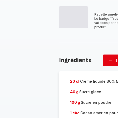
co
-
Recette améli
Le badge ""rec
validées par no
produit.
Ingrédients
1
Supp
four
20 cl
Crème liquide 30% 
40 g
Sucre glace
100 g
Sucre en poudre
1 càc
Cacao amer en pou