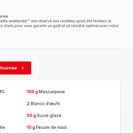
mplète
orée
ette améliorée"" est réservé aux recettes ayant été testées et
s chefs pour vous garantir un goût et un résultat optimal avec votre
 fournée
rimer
Ajouter
née
fournée
MG
100 g
Mascarpone
2
Blancs d’œufs
50 g
Sucre glace
dre
10 g
Fécule de maïs