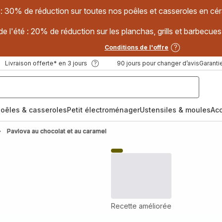
 : 30% de réduction sur toutes nos poêles et casseroles en
e l'été : 20% de réduction sur les planchas, grills et barbec
Conditions de l'offre
Livraison offerte* en 3 jours
90 jours pour changer d’avis
Garantie
oêles & casseroles
Petit électroménager
Ustensiles & moules
Ac
Pavlova au chocolat et au caramel
Recette améliorée