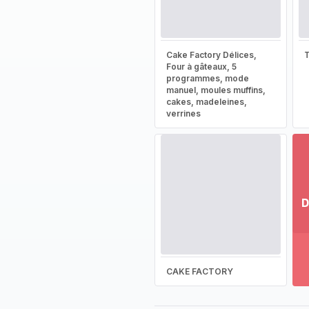
Cake Factory Délices,
T
Four à gâteaux, 5
programmes, mode
manuel, moules muffins,
cakes, madeleines,
verrines
D
Vo
pl
-
Dé
CAKE FACTORY
la
g