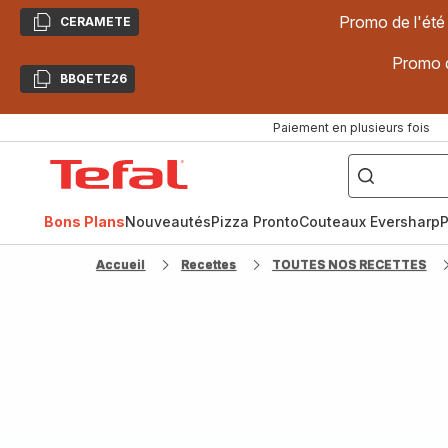
Promo de l'été
CERAMETE
Copier
Promo d
BBQETE26
Copier
Paiement en plusieurs fois
["Poêles
inox,
Accueil
Cake
Factory,
Tefal
Planchas,
Céramique..."]
Bons Plans
Nouveautés
Pizza Pronto
Couteaux Eversharp
P
Accueil
Recettes
TOUTES NOS RECETTES