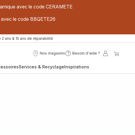
 céramique avec le code CERAMETE
ues avec le code BBQETE26
 2 ans & 15 ans de réparabilité
Nos magasins
Besoin d'aide ?
Nos
Besoin
Mon
Mon
magasins
d'aide
compte
panier
cessoires
Services & Recyclage
Inspirations
?