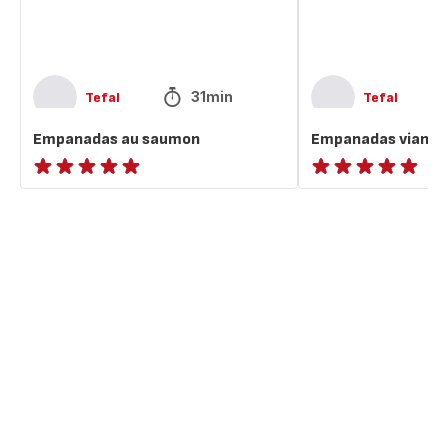
31min
Tefal
Tefal
Empanadas au saumon
Empanadas viande
ratings.NaN
ratings.NaN