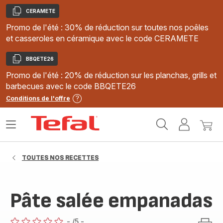
CERAMETE
Copier
Promo de l'été : 30% de réduction sur toutes nos poêles
et casseroles en céramique avec le code CERAMETE
BBQETE26
Copier
Promo de l'été : 20% de réduction sur les planchas, grills et
barbecues avec le code BBQETE26
Conditions de l'offre
Accueil
Ouvrir
Mon
Mon
Tefal
le
compte
panie
menu
TOUTES NOS RECETTES
Pâte salée empanadas
-
/5
-