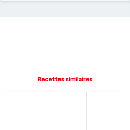
Recettes similaires
Empanadas
Empanadas
au
viande
saumon
hachée