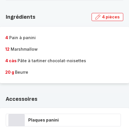
-
Découvrir
la
Ingrédients
4 pièces
gamme
complète
-
4
Pain à panini
12
Marshmallow
4 càs
Pâte à tartiner chocolat-noisettes
20 g
Beurre
Accessoires
Plaques panini