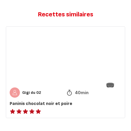
Recettes similaires
Paninis
chocolat
noir
et
poire
40min
Gigi du 02
Paninis chocolat noir et poire
ratings.NaN