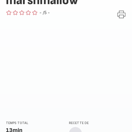
marshmallow
-
/5
-
ratings.0
TEMPS TOTAL
RECETTE DE
13min