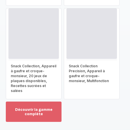
Snack Collection, Appareil
Snack Collection
à gaufre et croque-
Precision, Appareil à
monsieur, 20 jeux de
gaufre et croque-
plaques disponibles,
monsieur, Multifonction
Recettes sucrées et
salées
Découvrir la gamme
complète
Voir
plus...