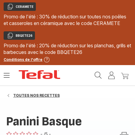
CERAMETE
Copier
Promo de l'été : 30% de réduction sur toutes nos poêles
et casseroles en céramique avec le code CERAMETE
BBQETE26
Copier
Promo de l'été : 20% de réduction sur les planchas, grills et
barbecues avec le code BBQETE26
Conditions de l'offre
Accueil
Ouvrir
Mon
Mon
Tefal
le
compte
panie
menu
TOUTES NOS RECETTES
Panini Basque
-
/5
-