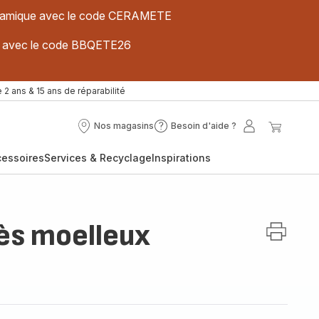
 céramique avec le code CERAMETE
ues avec le code BBQETE26
 2 ans & 15 ans de réparabilité
Nos magasins
Besoin d'aide ?
Nos
Besoin
Mon
Mon
magasins
d'aide
compte
panier
cessoires
Services & Recyclage
Inspirations
?
ès moelleux