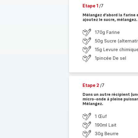
Etape 1
/7
Mélangez d’abord la farine 
ajoutez le sucre, mélangez.
170g Farine
50g Sucre (alternati
15g Levure chimique
1pincée De sel
Etape 2
/7
Dans un autre récipient (une
micro-onde à pleine puissan
Mélangez.
1 Œuf
190ml Lait
30g Beurre