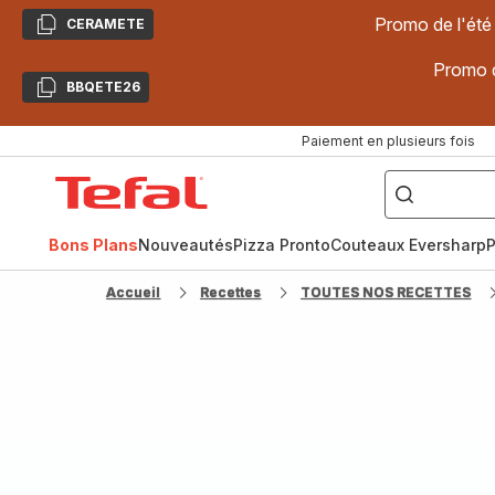
Promo de l'été
CERAMETE
Copier
Promo d
BBQETE26
Copier
Paiement en plusieurs fois
["Poêles
inox,
Accueil
Cake
Factory,
Tefal
Planchas,
Céramique..."]
Bons Plans
Nouveautés
Pizza Pronto
Couteaux Eversharp
P
Accueil
Recettes
TOUTES NOS RECETTES