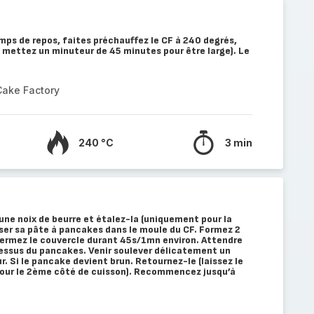
emps de repos, faites préchauffez le CF à 240 degrés,
 mettez un minuteur de 45 minutes pour être large). Le
Cake Factory
240 °C
3 min
 une noix de beurre et étalez-la (uniquement pour la
rser sa pâte à pancakes dans le moule du CF. Formez 2
Fermez le couvercle durant 45s/1mn environ. Attendre
e dessus du pancakes. Venir soulever délicatement un
r. Si le pancake devient brun. Retournez-le (laissez le
pour le 2ème côté de cuisson). Recommencez jusqu’à