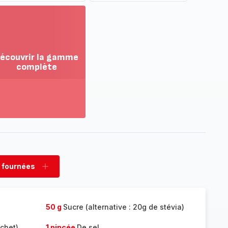
écouvrir la gamme
complète
ir
us...
couvrir
amme
mplète
 fournées
rimer
Ajouter
nées
fournées
50 g
Sucre (alternative : 20g de stévia)
chet)
1 pincée
De sel