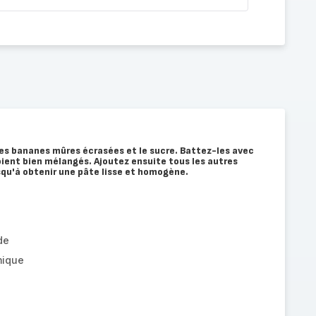
es bananes mûres écrasées et le sucre. Battez-les avec
soient bien mélangés. Ajoutez ensuite tous les autres
squ'à obtenir une pâte lisse et homogène.
de
mique