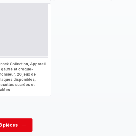
nack Collection, Appareil
 gaufre et croque-
onsieur, 20 jeux de
laques disponibles,
ecettes sucrées et
alées
8 pièces
rimer
Ajouter
es
pièces