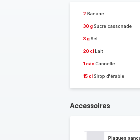
2
Banane
30 g
Sucre cassonade
3 g
Sel
20 cl
Lait
1 càc
Cannelle
15 cl
Sirop d'érable
Accessoires
Plaques panc