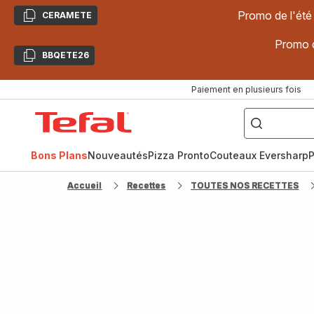
Promo de l'été
CERAMETE
Copier
Promo d
BBQETE26
Copier
Paiement en plusieurs fois
["Poêles
inox,
Accueil
Cake
Factory,
Tefal
Planchas,
Céramique..."]
Bons Plans
Nouveautés
Pizza Pronto
Couteaux Eversharp
P
Accueil
Recettes
TOUTES NOS RECETTES