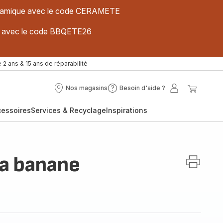
 céramique avec le code CERAMETE
ues avec le code BBQETE26
 2 ans & 15 ans de réparabilité
Nos magasins
Besoin d'aide ?
Nos
Besoin
Mon
Mon
magasins
d'aide
compte
panier
cessoires
Services & Recyclage
Inspirations
?
la banane