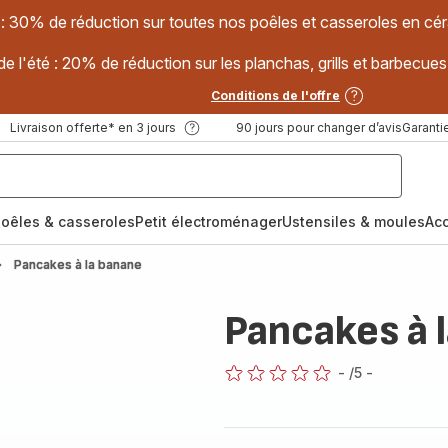
 : 30% de réduction sur toutes nos poêles et casseroles en
e l'été : 20% de réduction sur les planchas, grills et barbec
Conditions de l'offre
Livraison offerte* en 3 jours
90 jours pour changer d’avis
Garantie
oêles & casseroles
Petit électroménager
Ustensiles & moules
Ac
Pancakes à la banane
Pancakes à 
-
/5
-
ratings.0