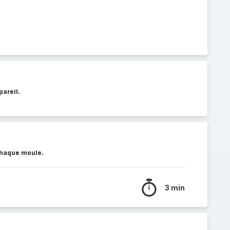
pareil.
chaque moule.
3 min