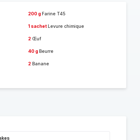
200 g
Farine T45
1 sachet
Levure chimique
2
Œuf
40 g
Beurre
2
Banane
akes