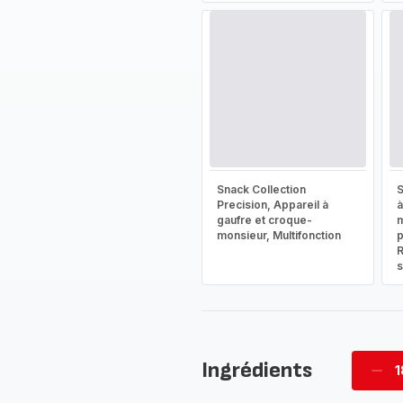
Snack Collection
S
Precision, Appareil à
à
gaufre et croque-
m
monsieur, Multifonction
p
R
s
Ingrédients
1
Supp
pièc