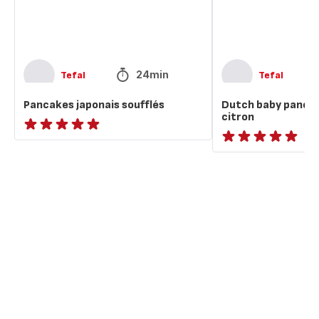
24min
Tefal
Tefal
Pancakes japonais soufflés
Dutch baby pancak
citron
ratings.NaN
ratings.NaN