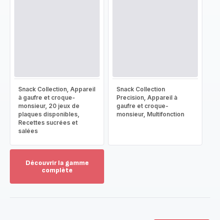
Snack Collection, Appareil
Snack Collection
à gaufre et croque-
Precision, Appareil à
monsieur, 20 jeux de
gaufre et croque-
plaques disponibles,
monsieur, Multifonction
Recettes sucrées et
salées
Découvrir la gamme
complète
Voir
plus...
-
Découvrir
la