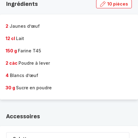
Ingrédients
10 pièces
gamme
complète
-
2
Jaunes d’œuf
12 cl
Lait
150 g
Farine T45
2 càc
Poudre à lever
4
Blancs d’œuf
30 g
Sucre en poudre
Accessoires