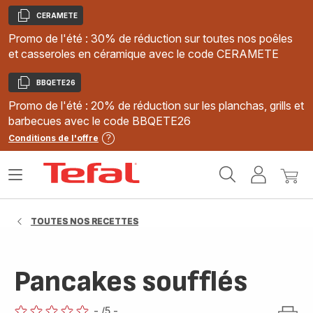
CERAMETE
Copier
Promo de l'été : 30% de réduction sur toutes nos poêles
et casseroles en céramique avec le code CERAMETE
BBQETE26
Copier
Promo de l'été : 20% de réduction sur les planchas, grills et
barbecues avec le code BBQETE26
Conditions de l'offre
Accueil
Ouvrir
Mon
Mon
Tefal
le
compte
panie
menu
TOUTES NOS RECETTES
Pancakes soufflés
-
/5
-