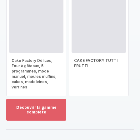
Cake Factory Délices,
CAKE FACTORY TUTTI
Four à gâteaux, 5
FRUTTI
programmes, mode
manuel, moules muffins,
cakes, madeleines,
verrines
Découvrir la gamme
complète
Voir
plus...
-
Découvrir