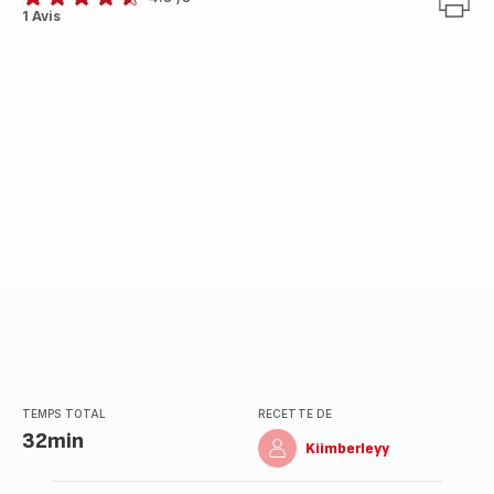
ratings.4.5
1 Avis
TEMPS TOTAL
RECETTE DE
32min
Kiimberleyy