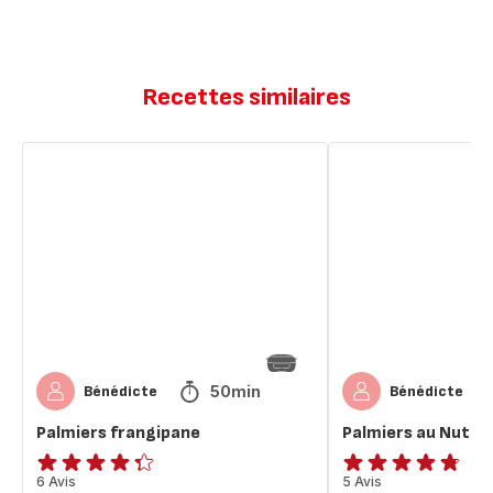
Recettes similaires
Palmiers
Palmiers
frangipane
au
Nutella
50min
Bénédicte
Bénédicte
Palmiers frangipane
Palmiers au Nutell
ratings.4.3
6 Avis
ratings.4.7
5 Avis