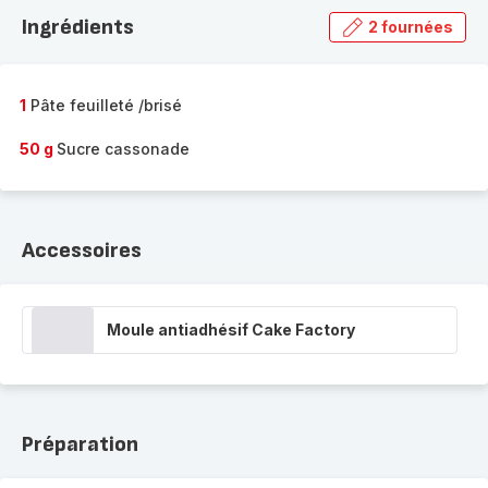
la
Ingrédients
2 fournées
gamme
complète
-
1
Pâte feuilleté /brisé
50 g
Sucre cassonade
Accessoires
Moule antiadhésif Cake Factory
Préparation