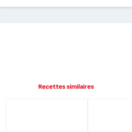
Recettes similaires
Palets
Palets
Bretons
bretons