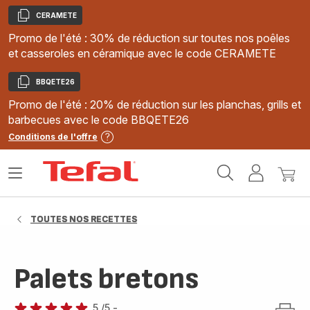
CERAMETE
Copier
Promo de l'été : 30% de réduction sur toutes nos poêles
et casseroles en céramique avec le code CERAMETE
BBQETE26
Copier
Promo de l'été : 20% de réduction sur les planchas, grills et
barbecues avec le code BBQETE26
Conditions de l'offre
Accueil
Ouvrir
Mon
Mon
Tefal
le
compte
panie
menu
TOUTES NOS RECETTES
Palets bretons
5
/5
-