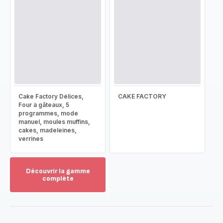
Cake Factory Délices,
CAKE FACTORY
Four à gâteaux, 5
programmes, mode
manuel, moules muffins,
cakes, madeleines,
verrines
Découvrir la gamme
complète
Voir
plus...
-
Découvrir