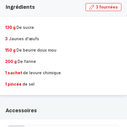
la
Ingrédients
3 fournées
gamme
complète
-
130 g
De sucre
3
Jaunes d'œufs
150 g
De beurre doux mou
200 g
De farine
1 sachet
de levure chimique
1 pincée
de sel
Accessoires