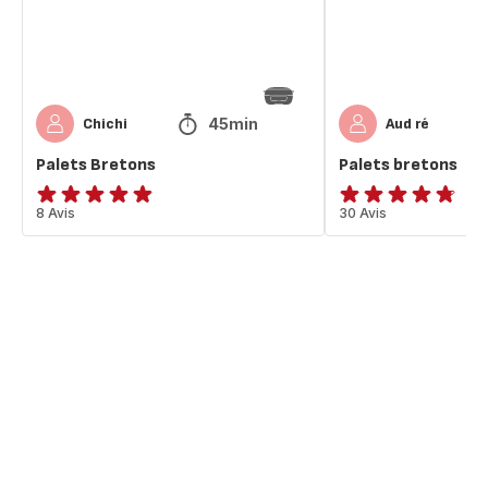
45min
Chichi
Aud ré
Palets Bretons
Palets bretons
ratings.4.8
8 Avis
ratings.4.7
30 Avis