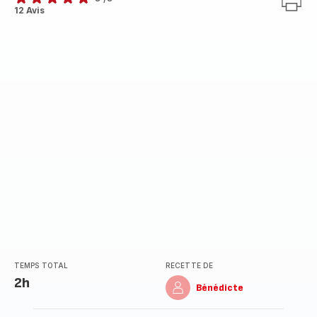
Avis
12 Avis
5
étoiles
(moyenne)
TEMPS TOTAL
RECETTE DE
2h
Bénédicte