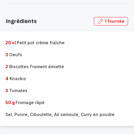
-
Découvrir
la
Ingrédients
1 fournée
gamme
complète
-
20 cl
Petit pot crème fraîche
3
Oeufs
2
Biscottes Froment émietté
4
Knackis
3
Tomates
50 g
Fromage râpé
Sel, Poivre, Ciboulette, Ail semoule, Curry en poudre