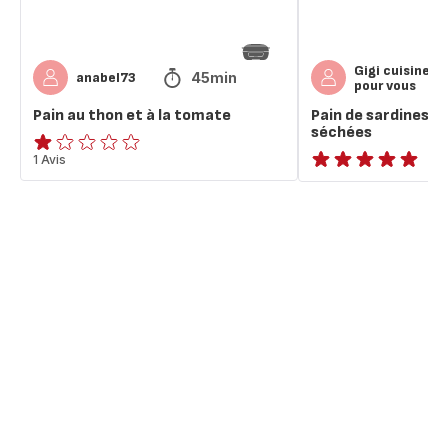
Gigi cuisine
45min
anabel73
pour vous
Pain au thon et à la tomate
Pain de sardines 
séchées
Avis
1 Avis
ratings.NaN
1
étoile
(moyenne)