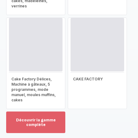
cakes, madeleines,
verrines
Cake Factory Délices,
CAKE FACTORY
Machine à gâteaux, 5
programmes, mode
manuel, moules muffins,
cakes
Découvrir la gamme
complète
Voir
plus...