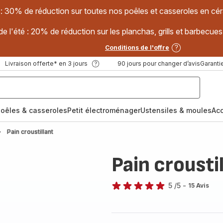
 : 30% de réduction sur toutes nos poêles et casseroles en
e l'été : 20% de réduction sur les planchas, grills et barbec
Conditions de l'offre
Livraison offerte* en 3 jours
90 jours pour changer d’avis
Garantie
oêles & casseroles
Petit électroménager
Ustensiles & moules
Ac
Pain croustillant
Pain crousti
5
/5
-
15 Avis
Avis
5
étoiles