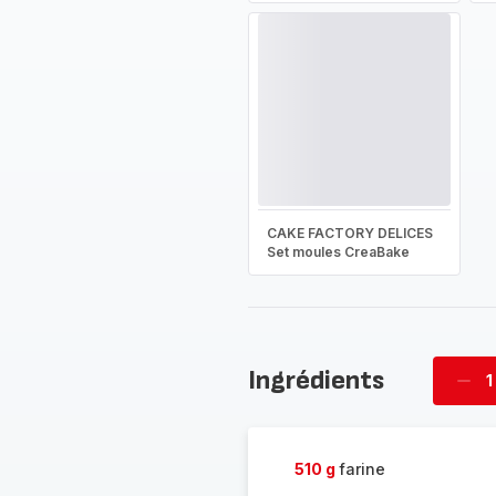
CAKE FACTORY DELICES
Set moules CreaBake
Ingrédients
1
Supp
four
510 g
farine