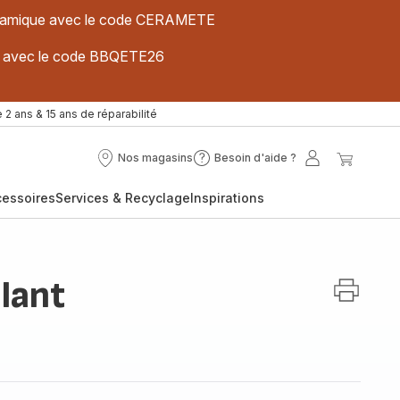
 céramique avec le code CERAMETE
ues avec le code BBQETE26
 2 ans & 15 ans de réparabilité
Nos magasins
Besoin d'aide ?
Nos
Besoin
Mon
Mon
magasins
d'aide
compte
panier
cessoires
Services & Recyclage
Inspirations
?
llant