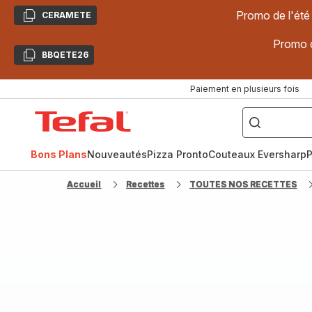
Promo de l'été
CERAMETE
Copier
Promo d
BBQETE26
Copier
Paiement en plusieurs fois
["Poêles
inox,
Accueil
Cake
Factory,
Tefal
Planchas,
Céramique..."]
Bons Plans
Nouveautés
Pizza Pronto
Couteaux Eversharp
P
Accueil
Recettes
TOUTES NOS RECETTES