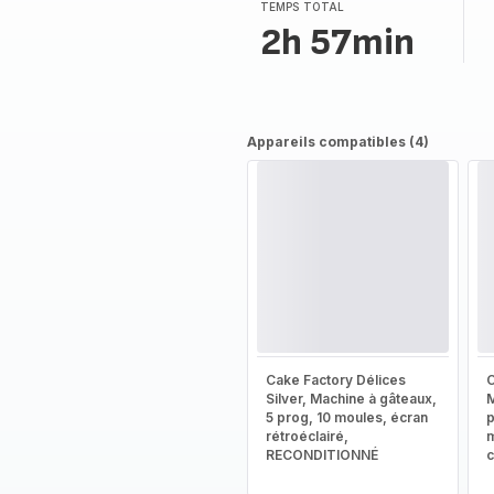
(moyenne)
TEMPS TOTAL
2h 57min
Appareils compatibles (4)
Cake Factory Délices
C
Silver, Machine à gâteaux,
M
5 prog, 10 moules, écran
rétroéclairé,
m
RECONDITIONNÉ