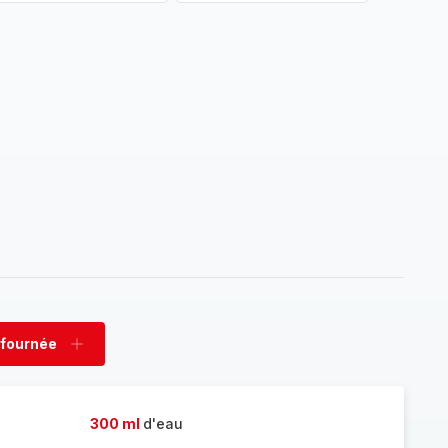
 fournée
rimer
Ajouter
née
fournée
300 ml
d'eau