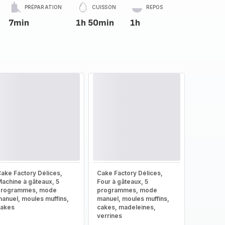
PRÉPARATION
CUISSON
REPOS
7min
1h 50min
1h
ake Factory Délices,
Cake Factory Délices,
achine à gâteaux, 5
Four à gâteaux, 5
programmes, mode
programmes, mode
anuel, moules muffins,
manuel, moules muffins,
cakes
cakes, madeleines,
verrines