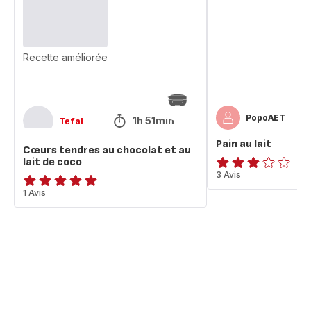
chocolat
et
au
lait
Recette améliorée
de
coco
PopoAET
1h 51min
Tefal
Pain au lait
Cœurs tendres au chocolat et au
lait de coco
Avis
3 Avis
3
Avis
1 Avis
étoiles
5
(moyenne)
étoiles
(moyenne)