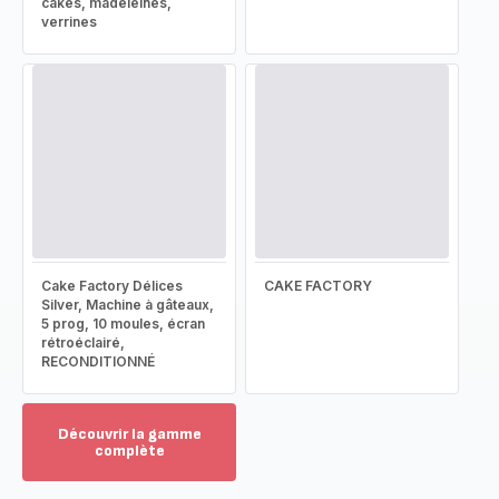
cakes, madeleines,
verrines
Cake Factory Délices
CAKE FACTORY
Silver, Machine à gâteaux,
5 prog, 10 moules, écran
rétroéclairé,
RECONDITIONNÉ
Découvrir la gamme
complète
Voir
plus...