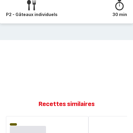
P2 - Gâteaux individuels
30 min
Recettes similaires
Cœurs
Pain
tendres
au
au
lait