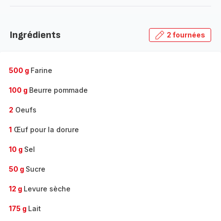
-
Découvrir
la
Ingrédients
2 fournées
gamme
complète
-
500 g
Farine
100 g
Beurre pommade
2
Oeufs
1
Œuf pour la dorure
10 g
Sel
50 g
Sucre
12 g
Levure sèche
175 g
Lait