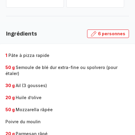
Ingrédients
6 personnes
1
Pâte à pizza rapide
50 g
Semoule de blé dur extra-fine ou spolvero (pour
étaler)
30 g
Ail (3 gousses)
20 g
Huile d’olive
50 g
Mozzarella râpée
Poivre du moulin
20 g
Parmesan râpé