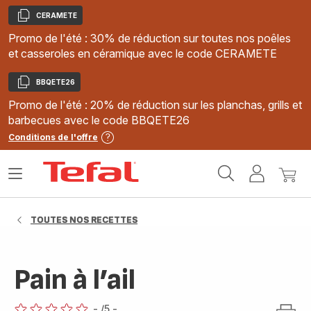
CERAMETE
Copier
Promo de l'été : 30% de réduction sur toutes nos poêles
et casseroles en céramique avec le code CERAMETE
BBQETE26
Copier
Promo de l'été : 20% de réduction sur les planchas, grills et
barbecues avec le code BBQETE26
Conditions de l'offre
Accueil
Ouvrir
Mon
Mon
Tefal
le
compte
panie
menu
TOUTES NOS RECETTES
Pain à l’ail
-
/5
-