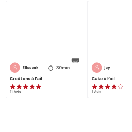
Croûtons
Cake
à
à
l'ail
l’ail
30min
Ellscook
Joy
Croûtons à l'ail
Cake à l’ail
Avis
11 Avis
Avis
1 Avis
5
4
étoiles
étoiles
(moyenne)
(moyenne)