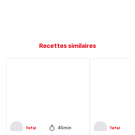
Recettes similaires
Saumon
Paella
façon
revisitée
paëlla
au
cabillaud
et
légumes
45min
Tefal
Tefal