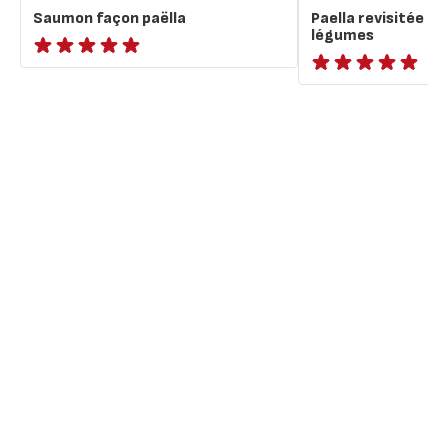
Saumon façon paëlla
Paella revisitée au
légumes
ratings.NaN
ratings.NaN