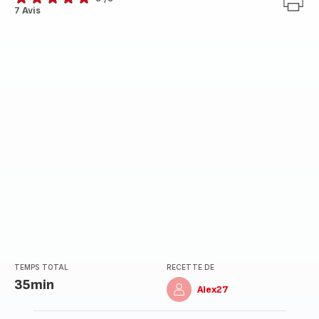
Avis
7 Avis
5
étoiles
(moyenne)
TEMPS TOTAL
RECETTE DE
35min
Alex27