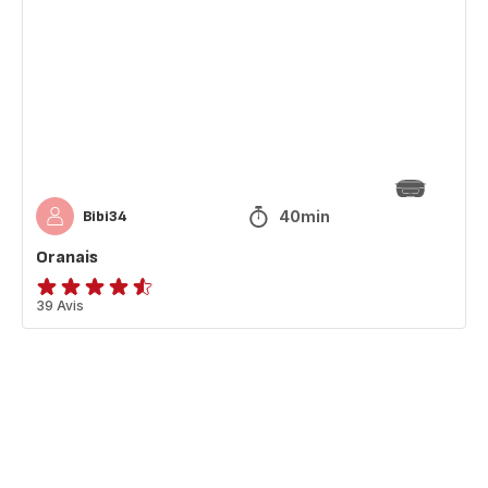
40min
Bibi34
Oranais
ratings.4.5
39 Avis