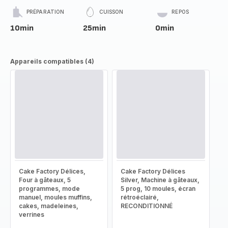
PRÉPARATION
CUISSON
REPOS
10min
25min
0min
Appareils compatibles (4)
Cake Factory Délices,
Cake Factory Délices
Four à gâteaux, 5
Silver, Machine à gâteaux,
programmes, mode
5 prog, 10 moules, écran
manuel, moules muffins,
rétroéclairé,
cakes, madeleines,
RECONDITIONNÉ
verrines