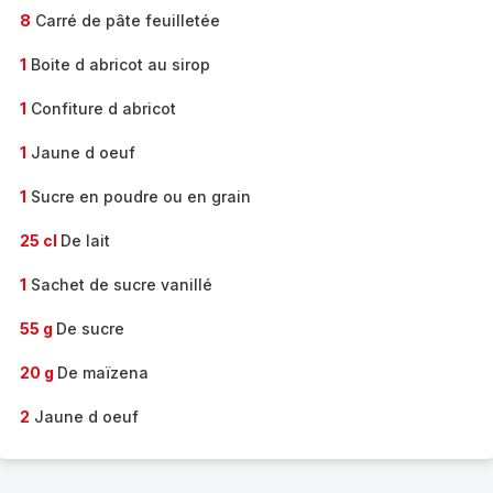
8
Carré de pâte feuilletée
1
Boite d abricot au sirop
1
Confiture d abricot
1
Jaune d oeuf
1
Sucre en poudre ou en grain
25 cl
De lait
1
Sachet de sucre vanillé
55 g
De sucre
20 g
De maïzena
2
Jaune d oeuf