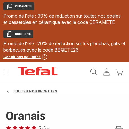
CERAMETE
Copier
Promo de l'été : 30% de réduction sur toutes nos poêles
et casseroles en céramique avec le code CERAMETE
BBQETE26
Copier
Promo de l'été : 20% de réduction sur les planchas, grills et
barbecues avec le code BBQETE26
Conditions de l'offre
Accueil
Ouvrir
Mon
Mon
Tefal
le
compte
panie
menu
TOUTES NOS RECETTES
Oranais
5
/5
-