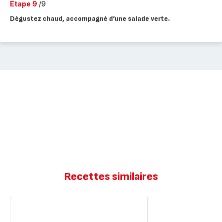
Etape 9
/9
Dégustez chaud, accompagné d’une salade verte.
Recettes similaires
Cracker
Biscuit
aux
façon
céréales
ourson