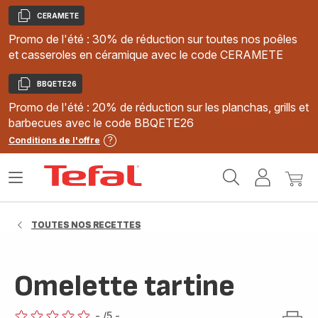
CERAMETE
Copier
Promo de l'été : 30% de réduction sur toutes nos poêles
et casseroles en céramique avec le code CERAMETE
BBQETE26
Copier
Promo de l'été : 20% de réduction sur les planchas, grills et
barbecues avec le code BBQETE26
Conditions de l'offre
Accueil
Ouvrir
Mon
Mon
Tefal
le
compte
panie
menu
TOUTES NOS RECETTES
Omelette tartine
-
/5
-