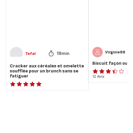
et
à
omelette
la
soufflée
confiture
pour
un
brunch
sans
se
Virginie88
fatiguer
18min
Tefal
Biscuit façon ourso
Cracker aux céréales et omelette
soufflée pour un brunch sans se
fatiguer
ratings.3.4
12 Avis
ratings.NaN