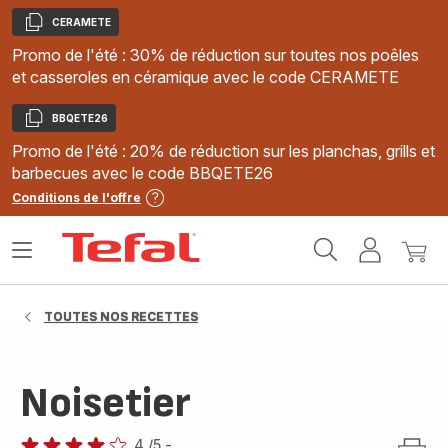
CERAMETE
Copier
Promo de l'été : 30% de réduction sur toutes nos poêles
et casseroles en céramique avec le code CERAMETE
BBQETE26
Copier
Promo de l'été : 20% de réduction sur les planchas, grills et
barbecues avec le code BBQETE26
Conditions de l'offre
Accueil
Ouvrir
Mon
Mon
Tefal
le
compte
panie
menu
TOUTES NOS RECETTES
Noisetier
4
/5
-