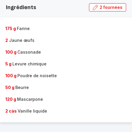
la
Ingrédients
2 fournées
gamme
complète
-
175 g
Farine
2
Jaune œufs
100 g
Cassonade
5 g
Levure chimique
100 g
Poudre de noisette
50 g
Beurre
120 g
Mascarpone
2 càs
Vanille liquide