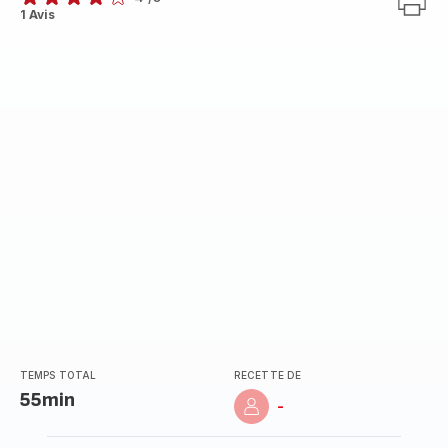
Avis
1 Avis
4
étoiles
(moyenne)
TEMPS TOTAL
RECETTE DE
55min
-