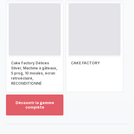
Cake Factory Délices
CAKE FACTORY
Silver, Machine à gâteaux,
5 prog, 10 moules, écran
rétroéclairé,
RECONDITIONNÉ
Découvrir la gamme
complète
Voir
plus...
-
Découvrir