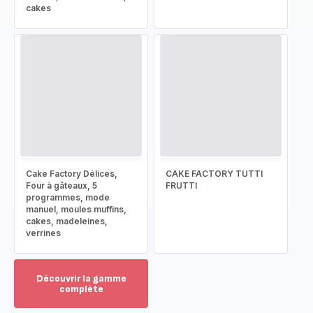
cakes
Cake Factory Délices,
CAKE FACTORY TUTTI
Four à gâteaux, 5
FRUTTI
programmes, mode
manuel, moules muffins,
cakes, madeleines,
verrines
Découvrir la gamme
complète
Voir