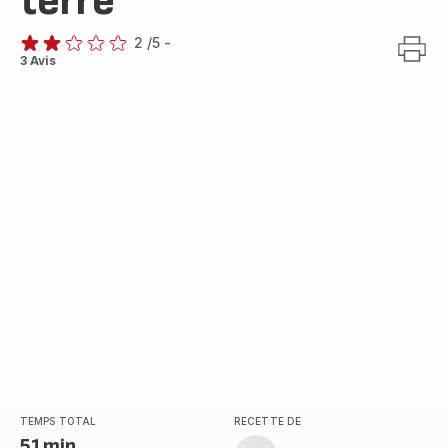
terre
2
/5
-
Avis
3 Avis
2
étoiles
(moyenne)
TEMPS TOTAL
RECETTE DE
51min