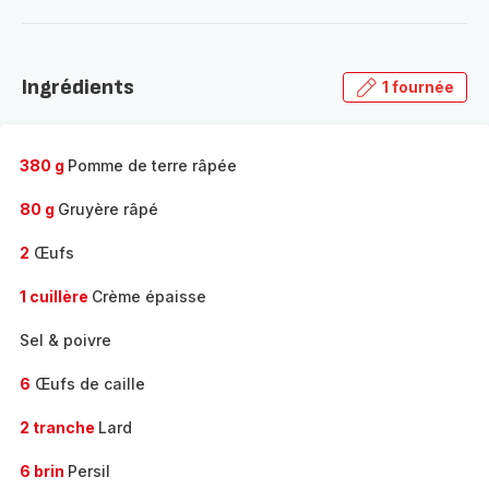
plus...
-
Découvrir
la
Ingrédients
1 fournée
gamme
complète
-
380 g
Pomme de terre râpée
80 g
Gruyère râpé
2
Œufs
1 cuillère
Crème épaisse
Sel & poivre
6
Œufs de caille
2 tranche
Lard
6 brin
Persil