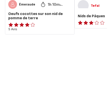
1h 10min
Émeraude
Tefal
Oeufs cocottes sur son nid de
Nids de Pâques
pomme de terre
Avis
Avis
5 Avis
3
4
étoiles
étoiles
(moyenne)
(moyenne)