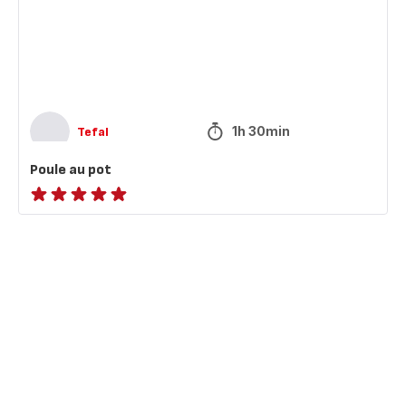
1h 30min
Tefal
Poule au pot
ratings.NaN