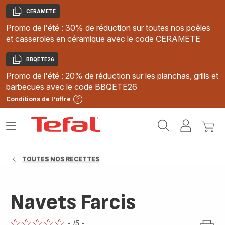
CERAMETE
Copier
Promo de l'été : 30% de réduction sur toutes nos poêles
et casseroles en céramique avec le code CERAMETE
BBQETE26
Copier
Promo de l'été : 20% de réduction sur les planchas, grills et
barbecues avec le code BBQETE26
Conditions de l'offre
Accueil
Ouvrir
Mon
Mon
Tefal
le
compte
panie
menu
TOUTES NOS RECETTES
Navets Farcis
-
/5
-