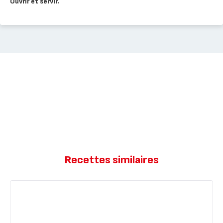
Ouvrir et servir.
Recettes similaires
Poule
au
pot