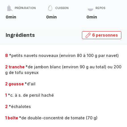
PRÉPARATION
CUISSON
REPOS
0min
0min
0min
Ingrédients
6 personnes
8
*petits navets nouveaux (environ 80 à 100 g par navet)
2 tranche
*de jambon blanc (environ 90 g au total) ou 200
g de tofu soyeux
2 gousse
*d'ail
1
*c. à s. de persil haché
2
*échalotes
1 boîte
*de double-concentré de tomate (70 g)