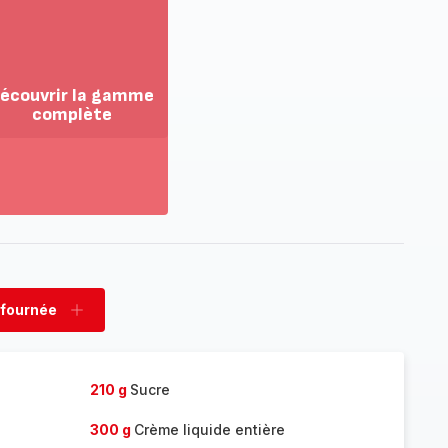
écouvrir la gamme
complète
ir
us...
couvrir
amme
mplète
 fournée
rimer
Ajouter
née
fournée
210 g
Sucre
300 g
Crème liquide entière