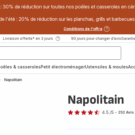
 : 30% de réduction sur toutes nos poêles et casseroles en
e l'été : 20% de réduction sur les planchas, grills et barbec
Conditions de l'offre
Livraison offerte* en 3 jours
90 jours pour changer d’avis
Garantie
oêles & casseroles
Petit électroménager
Ustensiles & moules
Ac
Napolitain
Napolitain
4.5
/5
-
252 Avis
ratings.4.5