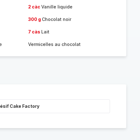
2 càc
Vanille liquide
300 g
Chocolat noir
7 càs
Lait
e
Vermicelles au chocolat
ésif Cake Factory