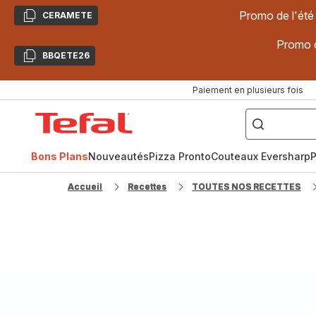
Promo de l'été
CERAMETE
Copier
Promo d
BBQETE26
Copier
Paiement en plusieurs fois
["Poêles
inox,
Accueil
Cake
Factory,
Tefal
Planchas,
Céramique..."]
Bons Plans
Nouveautés
Pizza Pronto
Couteaux Eversharp
P
Accueil
Recettes
TOUTES NOS RECETTES