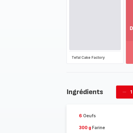
D
Vo
pl
-
Dé
Tefal Cake Factory
la
g
co
-
Ingrédients
1
Supp
four
6
Oeufs
300 g
Farine