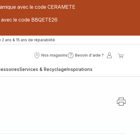
 céramique avec le code CERAMETE
ues avec le code BBQETE26
 2 ans & 15 ans de réparabilité
Nos magasins
Besoin d'aide ?
Nos
Besoin
Mon
Mon
magasins
d'aide
compte
panier
cessoires
Services & Recyclage
Inspirations
?