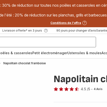
 : 30% de réduction sur toutes nos poêles et casseroles en
e l'été : 20% de réduction sur les planchas, grills et barbec
Conditions de l'offre
Livraison offerte* en 3 jours
90 jours pour changer d’avis
Garantie
oêles & casseroles
Petit électroménager
Ustensiles & moules
Ac
Napolitain chocolat framboise
Napolitain 
4.5
/5
-
4 Avis
ratings.4.5