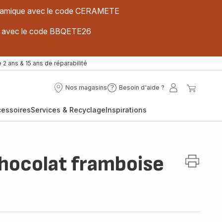
 céramique avec le code CERAMETE
ues avec le code BBQETE26
 2 ans & 15 ans de réparabilité
Nos magasins
Besoin d'aide ?
Nos
Besoin
Mon
Mon
magasins
d'aide
compte
panier
cessoires
Services & Recyclage
Inspirations
?
chocolat framboise