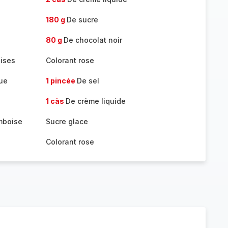
180 g
De sucre
80 g
De chocolat noir
oises
Colorant rose
que
1 pincée
De sel
1 càs
De crème liquide
mboise
Sucre glace
Colorant rose