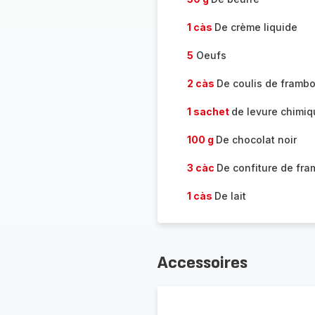
1 càs
De crème liquide
5
Oeufs
2 càs
De coulis de framb
1 sachet
de levure chimi
100 g
De chocolat noir
3 càc
De confiture de fra
1 càs
De lait
Accessoires