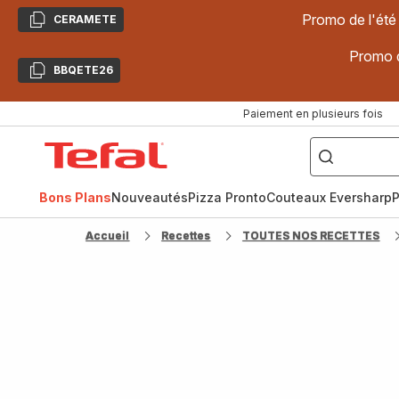
Promo de l'été
CERAMETE
Copier
Promo d
BBQETE26
Copier
Paiement en plusieurs fois
["Poêles
inox,
Accueil
Cake
Factory,
Tefal
Planchas,
Céramique..."]
Bons Plans
Nouveautés
Pizza Pronto
Couteaux Eversharp
P
Accueil
Recettes
TOUTES NOS RECETTES