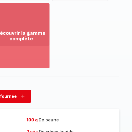
écouvrir la gamme
complète
ir
us...
couvrir
amme
mplète
 fournée
rimer
Ajouter
née
fournée
100 g
De beurre
2 càs
De crème liquide