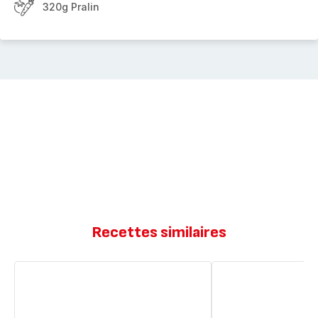
320g Pralin
Recettes similaires
Financiers
Gâteau
au
au
chocolats
chocolat
et