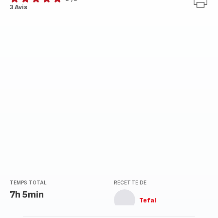
Avis
3 Avis
5
étoiles
(moyenne)
TEMPS TOTAL
RECETTE DE
7h 5min
Tefal