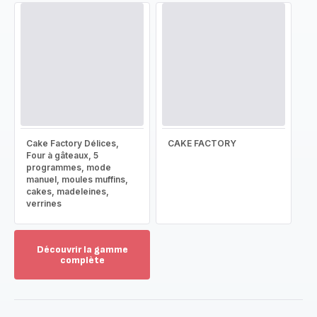
Cake Factory Délices,
CAKE FACTORY
Four à gâteaux, 5
programmes, mode
manuel, moules muffins,
cakes, madeleines,
verrines
Découvrir la gamme
complète
Voir
plus...
-
Découvrir