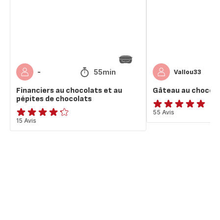
au
pépites
de
chocolats
55min
-
Vallou33
Financiers au chocolats et au
Gâteau au chocola
pépites de chocolats
ratings.4.8
55 Avis
ratings.4.2
15 Avis