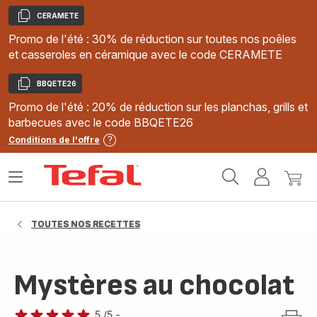
CERAMETE
Copier
Promo de l'été : 30% de réduction sur toutes nos poêles
et casseroles en céramique avec le code CERAMETE
BBQETE26
Copier
Promo de l'été : 20% de réduction sur les planchas, grills et
barbecues avec le code BBQETE26
Conditions de l'offre
Accueil
Ouvrir
Mon
Mon
Tefal
le
compte
panie
menu
TOUTES NOS RECETTES
Mystères au chocolat
5
/5
-