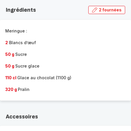
la
Ingrédients
2 fournées
gamme
complète
-
Meringue :
2
Blancs d’œuf
50 g
Sucre
50 g
Sucre glace
110 cl
Glace au chocolat (1100 g)
320 g
Pralin
Accessoires