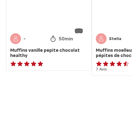
de
chocolat
de
Stella
50min
-
Stella
Muffins vanille pepite chocolat
Muffins moelleux v
healthy
pépites de chocola
ratings.NaN
ratings.4.5
7 Avis