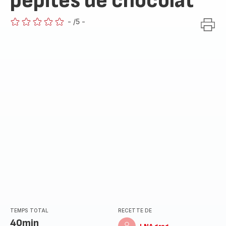
pépites de chocolat
-
/5
-
ratings.0
TEMPS TOTAL
RECETTE DE
40min