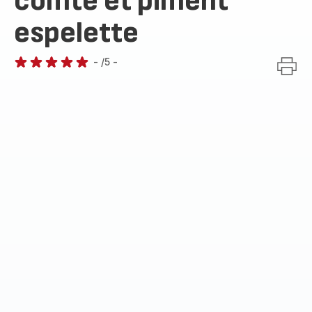
comté et piment
espelette
-
/5
-
Avis
5
étoiles
(moyenne)