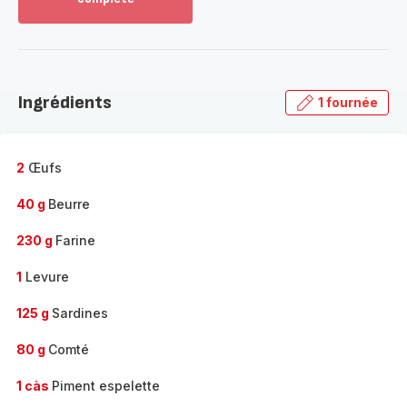
Voir
plus...
-
Découvrir
la
Ingrédients
1 fournée
gamme
complète
-
2
Œufs
40 g
Beurre
230 g
Farine
1
Levure
125 g
Sardines
80 g
Comté
1 càs
Piment espelette