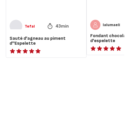
lalumaeli
43min
Tefal
Fondant chocolat 
Sauté d'agneau au piment
d'espelette
d''Espelette
ratings.NaN
ratings.NaN