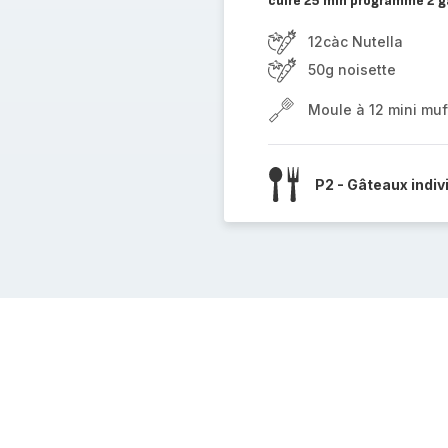
cuire 25 min programme 2 g
12càc Nutella
50g noisette
Moule à 12 mini muf
P2 - Gâteaux indiv