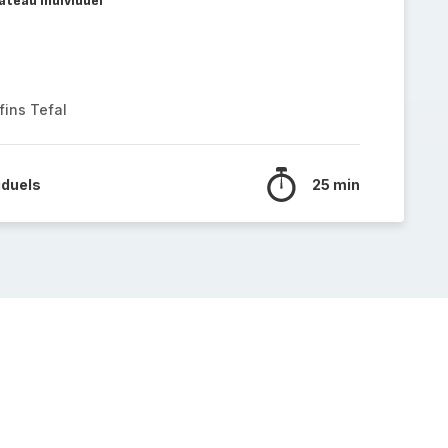
âteau individuel
fins Tefal
iduels
25 min