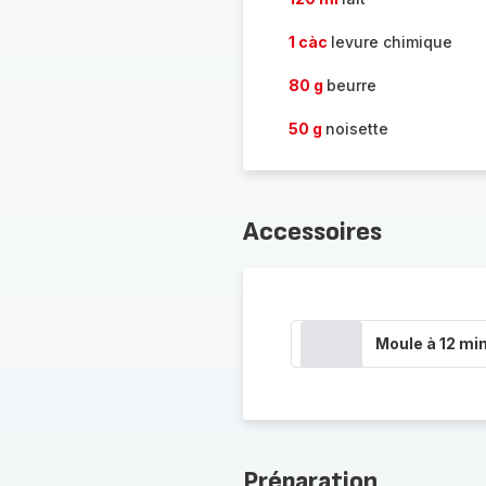
1 càc
levure chimique
80 g
beurre
50 g
noisette
Accessoires
Moule à 12 min
Préparation