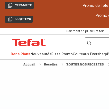
Promo de l'été
CERAMETE
Copier
Promo d
BBQETE26
Copier
Paiement en plusieurs fois
["Poêles
inox,
Accueil
Cake
Factory,
Tefal
Planchas,
Céramique..."]
Bons Plans
Nouveautés
Pizza Pronto
Couteaux Eversharp
P
Accueil
Recettes
TOUTES NOS RECETTES