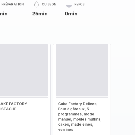
PRÉPARATION
CUISSON
REPOS
min
25min
0min
CAKE FACTORY
Cake Factory Délices,
PISTACHE
Four à gâteaux, 5
programmes, mode
manuel, moules muffins,
cakes, madeleines,
verrines