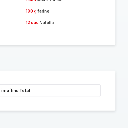
190 g
farine
12 càc
Nutella
i muffins Tefal