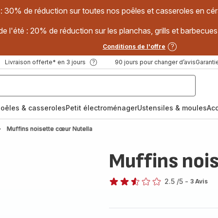
 : 30% de réduction sur toutes nos poêles et casseroles en
e l'été : 20% de réduction sur les planchas, grills et barbec
Conditions de l'offre
Livraison offerte* en 3 jours
90 jours pour changer d’avis
Garantie
oêles & casseroles
Petit électroménager
Ustensiles & moules
Ac
Muffins noisette cœur Nutella
Muffins noi
2.5
/5
-
3 Avis
ratings.2.5