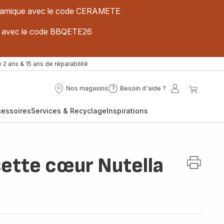
 céramique avec le code CERAMETE
ues avec le code BBQETE26
 2 ans & 15 ans de réparabilité
Nos magasins
Besoin d'aide ?
Nos
Besoin
Mon
Mon
magasins
d'aide
compte
panier
cessoires
Services & Recyclage
Inspirations
?
sette cœur Nutella