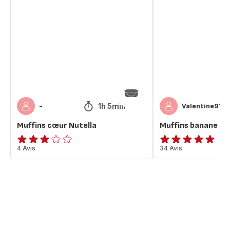
cœur
banane
Nutella
coeur
Nutella
1h 5min
-
Valentine972
Muffins cœur Nutella
Muffins banane co
Avis
4 Avis
Avis
34 Avis
3
5
étoiles
étoiles
(moyenne)
(moyenne)