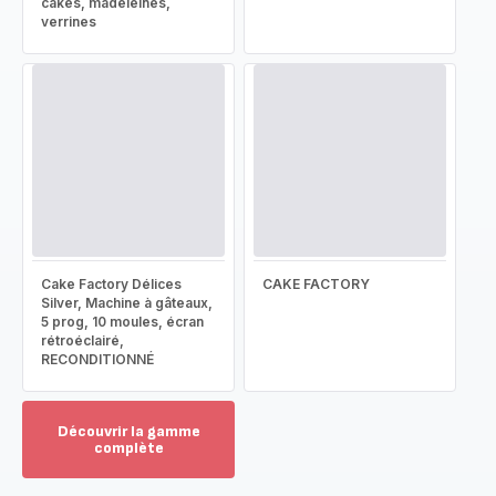
cakes, madeleines,
verrines
Cake Factory Délices
CAKE FACTORY
Silver, Machine à gâteaux,
5 prog, 10 moules, écran
rétroéclairé,
RECONDITIONNÉ
Découvrir la gamme
complète
Voir
plus...