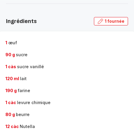
-
Découvrir
la
Ingrédients
1 fournée
gamme
complète
-
1
œuf
90 g
sucre
1 càs
sucre vanillé
120 ml
lait
190 g
farine
1 càc
levure chimique
80 g
beurre
12 càc
Nutella