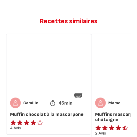
Recettes similaires
Muffin
Muffins
chocolat
mascarpone
à
crème
la
de
mascarpone
châtaigne
45min
Camille
Mame
Muffin chocolat à la mascarpone
Muffins mascarpo
châtaigne
Avis
4 Avis
ratings.4.5
2 Avis
4