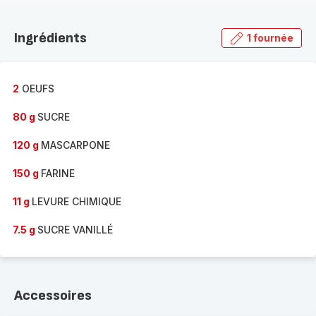
Découvrir
la
Ingrédients
1 fournée
gamme
complète
-
2
OEUFS
80 g
SUCRE
120 g
MASCARPONE
150 g
FARINE
11 g
LEVURE CHIMIQUE
7.5 g
SUCRE VANILLÉ
Accessoires