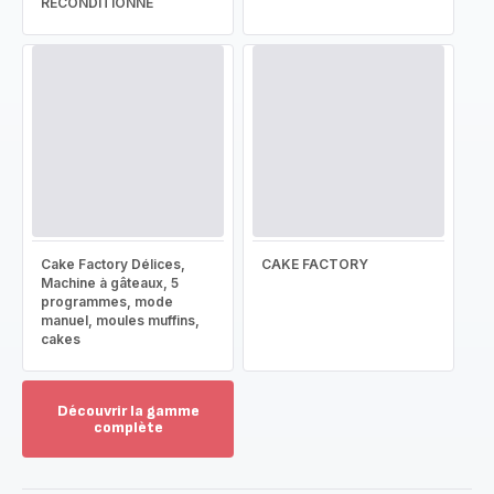
RECONDITIONNÉ
Cake Factory Délices,
CAKE FACTORY
Machine à gâteaux, 5
programmes, mode
manuel, moules muffins,
cakes
Découvrir la gamme
complète
Voir
plus...
-