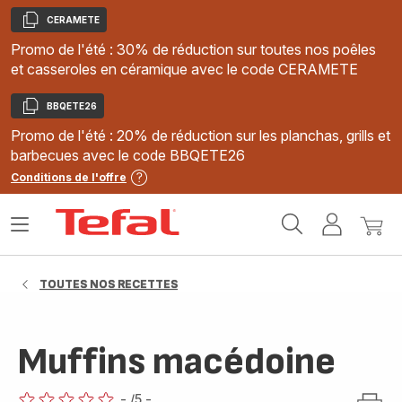
CERAMETE
Copier
Promo de l'été : 30% de réduction sur toutes nos poêles
et casseroles en céramique avec le code CERAMETE
BBQETE26
Copier
Promo de l'été : 20% de réduction sur les planchas, grills et
barbecues avec le code BBQETE26
Conditions de l'offre
Accueil
Ouvrir
Mon
Mon
Tefal
le
compte
panie
menu
TOUTES NOS RECETTES
Muffins macédoine
-
/5
-