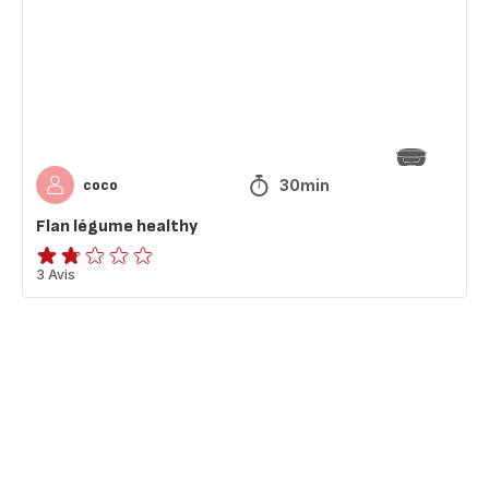
30min
coco
Flan légume healthy
ratings.1.7
3 Avis