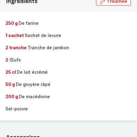
Ingrédients
1 fournée
gamme
complète
-
250 g
De farine
1 sachet
Sachet de levure
2 tranche
Tranche de jambon
2
Œufs
25 cl
De lait écrémé
50 g
De gruyère râpé
200 g
De macédoine
Sel-poivre