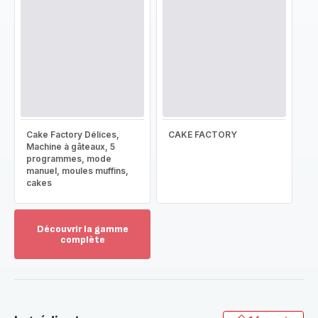
Cake Factory Délices,
CAKE FACTORY
Machine à gâteaux, 5
programmes, mode
manuel, moules muffins,
cakes
Découvrir la gamme
complète
Voir
plus...
-
Découvrir
la