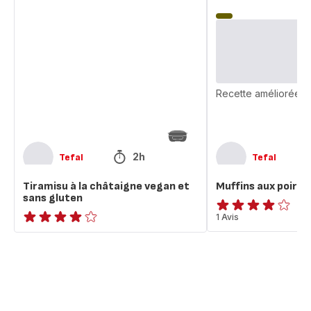
Tiramisu
Muffins
à
aux
la
poires
châtaigne
vegan
vegan
et
sans
Recette améliorée
gluten
2h
Tefal
Tefal
Tiramisu à la châtaigne vegan et
Muffins aux poires
sans gluten
Avis
1 Avis
Avis
4
4
étoiles
étoiles
(moyenne)
(moyenne)