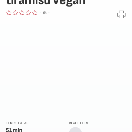
tiramisu vegan
-
/5
-
ratings.0
TEMPS TOTAL
RECETTE DE
51min