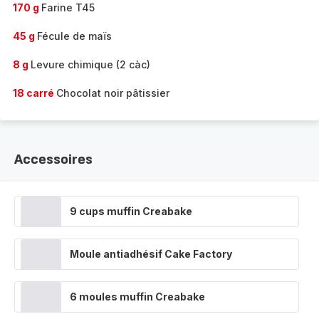
170 g
Farine T45
45 g
Fécule de maïs
8 g
Levure chimique (2 càc)
18 carré
Chocolat noir pâtissier
Accessoires
9 cups muffin Creabake
Moule antiadhésif Cake Factory
6 moules muffin Creabake