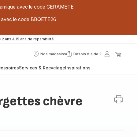
 céramique avec le code CERAMETE
ues avec le code BBQETE26
 2 ans & 15 ans de réparabilité
Nos magasins
Besoin d'aide ?
Nos
Besoin
Mon
Mon
magasins
d'aide
compte
panier
cessoires
Services & Recyclage
Inspirations
?
rgettes chèvre