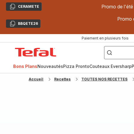
Promo de l'été
CERAMETE
Copier
Promo d
BBQETE26
Copier
Paiement en plusieurs fois
["Poêles
inox,
Accueil
Cake
Factory,
Tefal
Planchas,
Céramique..."]
Bons Plans
Nouveautés
Pizza Pronto
Couteaux Eversharp
P
Accueil
Recettes
TOUTES NOS RECETTES