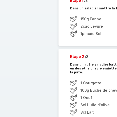
Etape 1
/3
Dans un saladier mettre la f
150g Farine
2càc Levure
1pincée Sel
Etape 2
/3
Dans un autre saladier battr
en dés et le chèvre émietté,
la pâte.
1 Courgette
100g Bûche de chèv
1 Oeuf
6cl Huile d'olive
8cl Lait