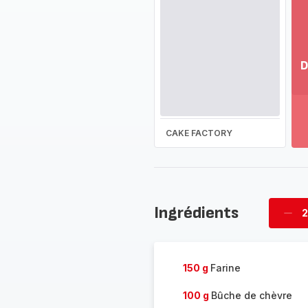
D
Vo
pl
-
Dé
CAKE FACTORY
la
g
co
-
Ingrédients
2
Supp
four
150 g
Farine
100 g
Bûche de chèvre