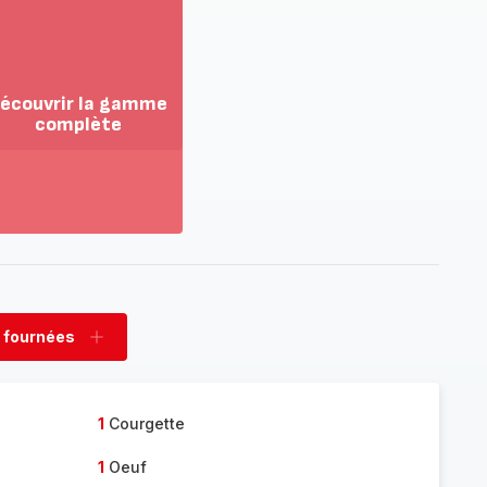
écouvrir la gamme
complète
ir
us...
couvrir
amme
mplète
 fournées
rimer
Ajouter
nées
fournées
1
Courgette
1
Oeuf