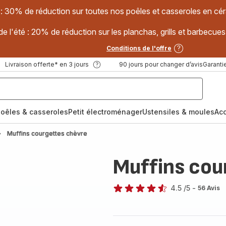
 : 30% de réduction sur toutes nos poêles et casseroles en
e l'été : 20% de réduction sur les planchas, grills et barbec
Conditions de l'offre
Livraison offerte* en 3 jours
90 jours pour changer d’avis
Garantie
oêles & casseroles
Petit électroménager
Ustensiles & moules
Ac
Muffins courgettes chèvre
Muffins cou
4.5
/5
-
56 Avis
ratings.4.5