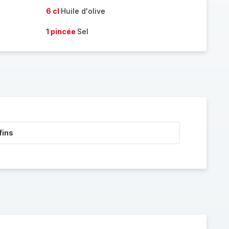
6 cl
Huile d'olive
1 pincée
Sel
fins