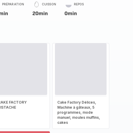
PRÉPARATION
CUISSON
REPOS
min
20min
0min
CAKE FACTORY
Cake Factory Délices,
PISTACHE
Machine à gâteaux, 5
programmes, mode
manuel, moules muffins,
cakes