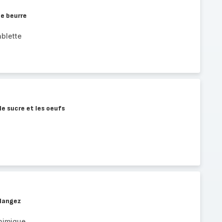
le beurre
blette
le sucre et les oeufs
élangez
chimique