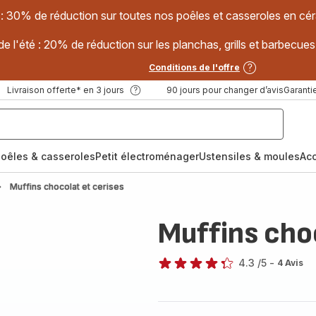
 : 30% de réduction sur toutes nos poêles et casseroles en
e l'été : 20% de réduction sur les planchas, grills et barbec
Conditions de l'offre
Livraison offerte* en 3 jours
90 jours pour changer d’avis
Garantie
oêles & casseroles
Petit électroménager
Ustensiles & moules
Ac
Muffins chocolat et cerises
Muffins choc
4.3
/5
-
4 Avis
ratings.4.3