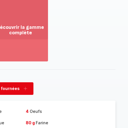
écouvrir la gamme
complète
ir
us...
couvrir
amme
mplète
 fournées
rimer
Ajouter
nées
fournées
e
4
Oeufs
que
80 g
Farine