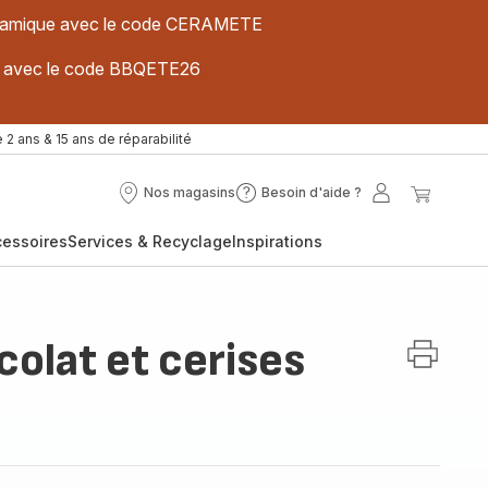
 céramique avec le code CERAMETE
ues avec le code BBQETE26
 2 ans & 15 ans de réparabilité
Nos magasins
Besoin d'aide ?
Nos
Besoin
Mon
Mon
magasins
d'aide
compte
panier
cessoires
Services & Recyclage
Inspirations
?
olat et cerises