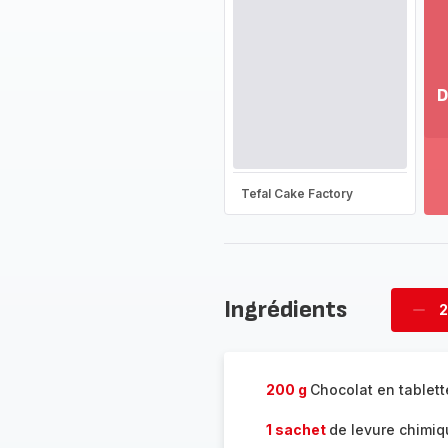
D
Vo
pl
-
Dé
Tefal Cake Factory
la
g
co
-
Ingrédients
2
Supp
four
200 g
Chocolat en tablett
1 sachet
de levure chimi