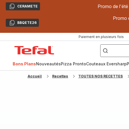
Promo de l'été
CERAMETE
Copier
Promo d
BBQETE26
Copier
Paiement en plusieurs fois
["Poêles
inox,
Accueil
Cake
Factory,
Tefal
Planchas,
Céramique..."]
Bons Plans
Nouveautés
Pizza Pronto
Couteaux Eversharp
P
Accueil
Recettes
TOUTES NOS RECETTES