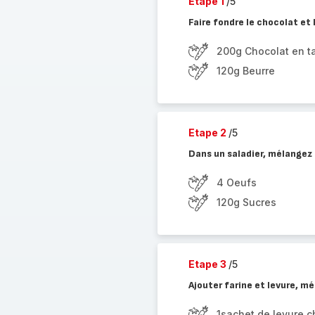
Etape 1
/5
Faire fondre le chocolat et 
200g Chocolat en ta
120g Beurre
Etape 2
/5
Dans un saladier, mélangez 
4 Oeufs
120g Sucres
Etape 3
/5
Ajouter farine et levure, m
1sachet de levure 