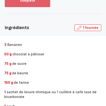
complète
Voir
plus...
-
Découvrir
la
Ingrédients
1 fournée
gamme
complète
-
3
Bananes
50 g
chocolat à pâtisser
75 g
de sucre
75 g
de beurre
150 g
de farine
1
sachet de levure chimique ou 1 cuillère à café rase de
bicarbonate