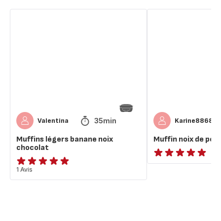
Muffins
Muffin
légers
noix
banane
de
noix
pécan
chocolat
35min
Valentina
Karine8868
Muffins légers banane noix
Muffin noix de péc
chocolat
ratings.NaN
Avis
1 Avis
5
étoiles
(moyenne)