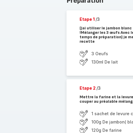
Préparation
Etape 1
/3
(Jai utiliser le jambon bla
!Mélanger les 3 œufs Avec le
temps de préparation) je m
recette
3 Oeufs
130ml De lait
Etape 2
/3
Mettre la farine et la levu
couper au préalable mélanger
1 sachet de levure 
100g De jambon( bla
120g De farine