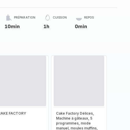
PRÉPARATION
CUISSON
REPOS
10min
1h
0min
CAKE FACTORY
Cake Factory Délices,
Machine à gâteaux, 5
programmes, mode
manuel, moules muffins,