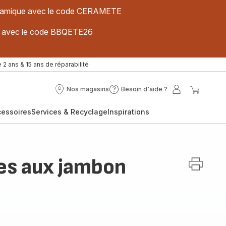
 céramique avec le code CERAMETE
ues avec le code BBQETE26
 2 ans & 15 ans de réparabilité
Nos magasins
Besoin d'aide ?
Nos
Besoin
Mon
Mon
magasins
d'aide
compte
panier
cessoires
Services & Recyclage
Inspirations
?
es aux jambon