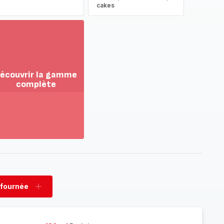
cakes
écouvrir la gamme
complète
ir
us...
couvrir
amme
mplète
 fournée
rimer
Ajouter
née
fournée