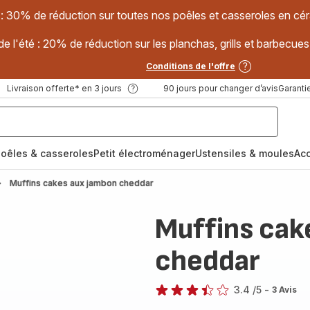
 : 30% de réduction sur toutes nos poêles et casseroles en
e l'été : 20% de réduction sur les planchas, grills et barbec
Conditions de l'offre
Livraison offerte* en 3 jours
90 jours pour changer d’avis
Garantie
oêles & casseroles
Petit électroménager
Ustensiles & moules
Ac
Muffins cakes aux jambon cheddar
Muffins cak
cheddar
3.4
/5
-
3 Avis
ratings.3.4