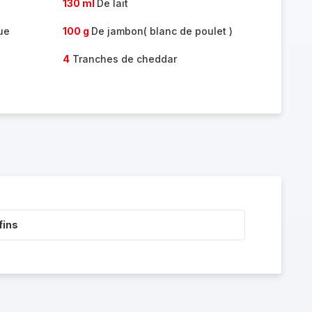
130 ml
De lait
ue
100 g
De jambon( blanc de poulet )
4
Tranches de cheddar
fins