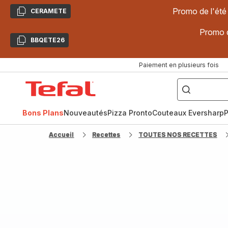
Promo de l'été
CERAMETE
Copier
Promo d
BBQETE26
Copier
Paiement en plusieurs fois
["Poêles
inox,
Accueil
Cake
Factory,
Tefal
Planchas,
Céramique..."]
Bons Plans
Nouveautés
Pizza Pronto
Couteaux Eversharp
P
Accueil
Recettes
TOUTES NOS RECETTES