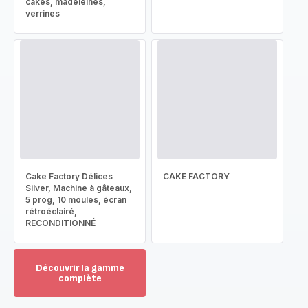
cakes, madeleines,
verrines
Cake Factory Délices
CAKE FACTORY
Silver, Machine à gâteaux,
5 prog, 10 moules, écran
rétroéclairé,
RECONDITIONNÉ
Découvrir la gamme
complète
Voir
plus...