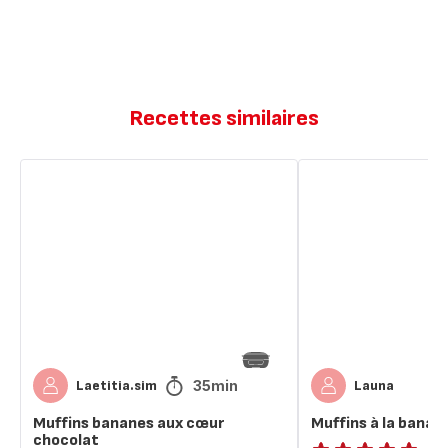
Recettes similaires
Muffins
Muffins
bananes
à
aux
la
cœur
banane
chocolat
cœur
chocolat
35min
Laetitia.sim
Launa
Muffins bananes aux cœur
Muffins à la bana
chocolat