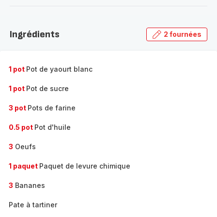
-
Découvrir
la
Ingrédients
2 fournées
gamme
complète
-
1 pot
Pot de yaourt blanc
1 pot
Pot de sucre
3 pot
Pots de farine
0.5 pot
Pot d'huile
3
Oeufs
1 paquet
Paquet de levure chimique
3
Bananes
Pate à tartiner