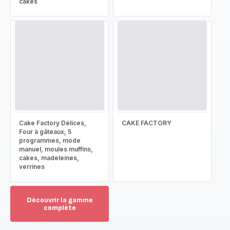
cakes
Cake Factory Délices,
CAKE FACTORY
Four à gâteaux, 5
programmes, mode
manuel, moules muffins,
cakes, madeleines,
verrines
Découvrir la gamme
complète
Voir
plus...