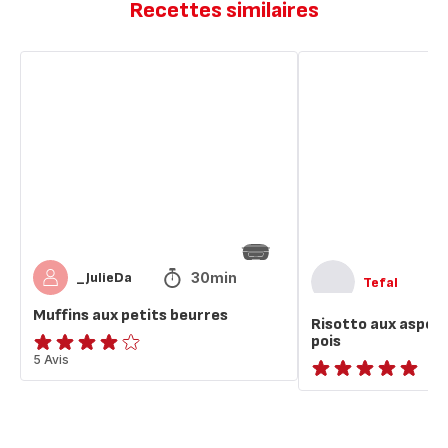
Recettes similaires
Muffins
Risotto
aux
aux
petits
asperges
beurres
et
petits
pois
30min
_JulieDa
Tefal
Muffins aux petits beurres
Risotto aux asperg
pois
Avis
5 Avis
4
ratings.NaN
étoiles
(moyenne)