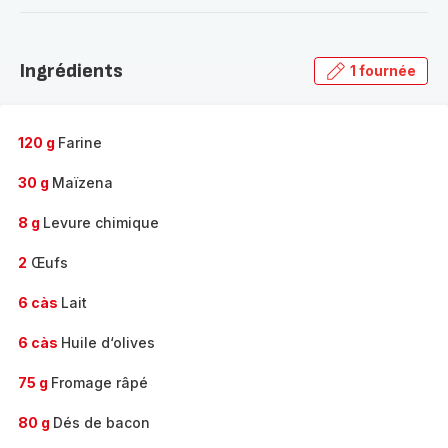
-
Découvrir
la
Ingrédients
1 fournée
gamme
complète
-
120 g
Farine
30 g
Maïzena
8 g
Levure chimique
2
Œufs
6 càs
Lait
6 càs
Huile d‘olives
75 g
Fromage râpé
80 g
Dés de bacon