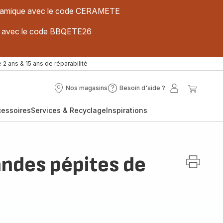
 céramique avec le code CERAMETE
ues avec le code BBQETE26
 2 ans & 15 ans de réparabilité
Nos magasins
Besoin d'aide ?
Nos
Besoin
Mon
Mon
magasins
d'aide
compte
panier
cessoires
Services & Recyclage
Inspirations
?
ndes pépites de