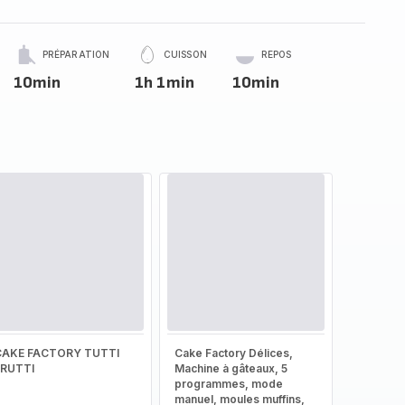
PRÉPARATION
CUISSON
REPOS
10min
1h 1min
10min
CAKE FACTORY TUTTI
Cake Factory Délices,
FRUTTI
Machine à gâteaux, 5
programmes, mode
manuel, moules muffins,