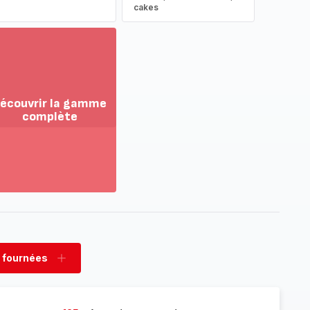
cakes
écouvrir la gamme
complète
ir
us...
couvrir
amme
mplète
 fournées
rimer
Ajouter
nées
fournées