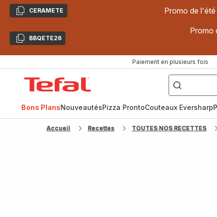
Promo de l'été
CERAMETE
Copier
Promo d
BBQETE26
Copier
Paiement en plusieurs fois
["Poêles
inox,
Accueil
Cake
Factory,
Tefal
Planchas,
Céramique..."]
Bons Plans
Nouveautés
Pizza Pronto
Couteaux Eversharp
P
Accueil
Recettes
TOUTES NOS RECETTES