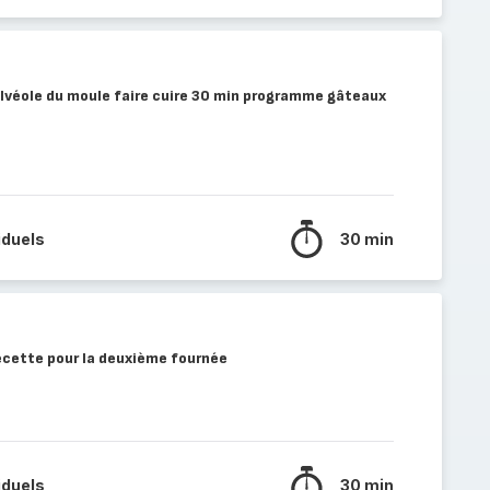
lvéole du moule faire cuire 30 min programme gâteaux
iduels
30 min
recette pour la deuxième fournée
iduels
30 min