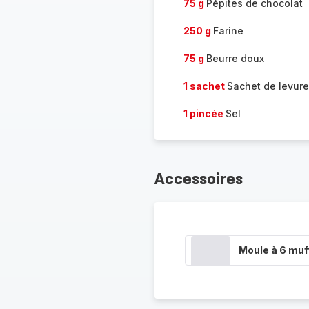
75 g
Pépites de chocolat
250 g
Farine
75 g
Beurre doux
1 sachet
Sachet de levure
1 pincée
Sel
Accessoires
Moule à 6 muf