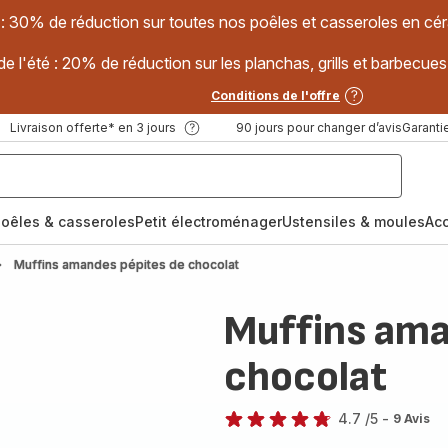
 : 30% de réduction sur toutes nos poêles et casseroles en
e l'été : 20% de réduction sur les planchas, grills et barbec
Conditions de l'offre
Livraison offerte* en 3 jours
90 jours pour changer d’avis
Garantie
oêles & casseroles
Petit électroménager
Ustensiles & moules
Ac
Muffins amandes pépites de chocolat
Muffins ama
chocolat
4.7
/5
-
9 Avis
ratings.4.7