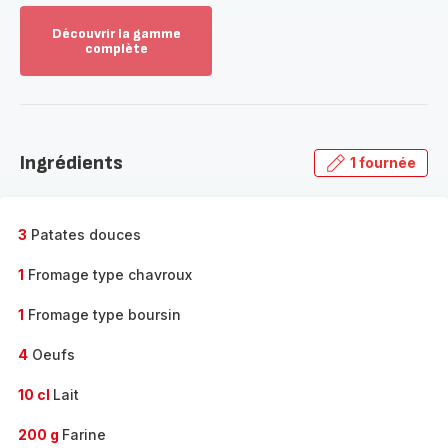
Découvrir la gamme
complète
Voir
plus...
-
Découvrir
la
Ingrédients
1 fournée
gamme
complète
-
3
Patates douces
1
Fromage type chavroux
1
Fromage type boursin
4
Oeufs
10 cl
Lait
200 g
Farine