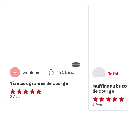
Tian
Muffins
aux
au
graines
butternut
de
et
courge
graines
de
courge
1h 50min
bambino
Tefal
Tian aux graines de courge
Muffins au buttern
de courge
Avis
2 Avis
5
ratings.4.9
6 Avis
étoiles
(moyenne)