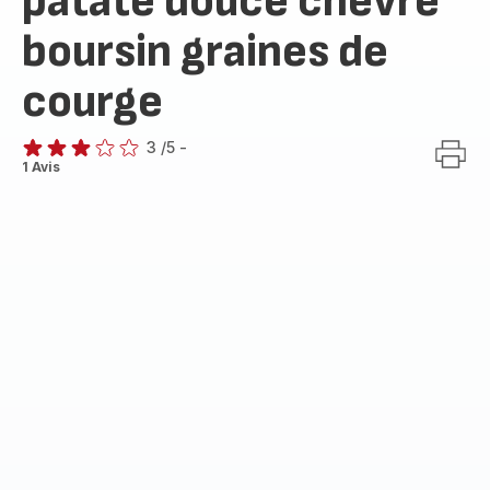
patate douce chèvre
boursin graines de
courge
3
/5
-
Avis
1 Avis
3
étoiles
(moyenne)