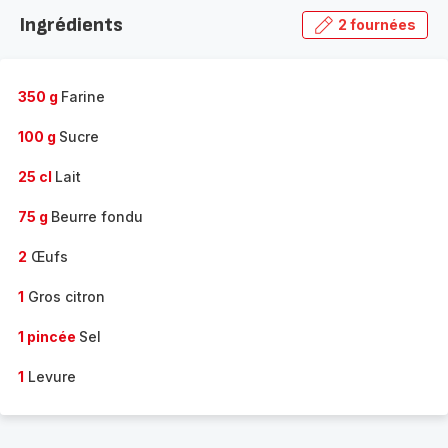
la
Ingrédients
2 fournées
gamme
complète
-
350 g
Farine
100 g
Sucre
25 cl
Lait
75 g
Beurre fondu
2
Œufs
1
Gros citron
1 pincée
Sel
1
Levure