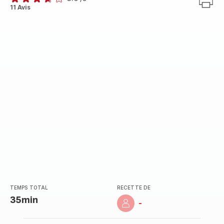
ratings.3.6
11 Avis
TEMPS TOTAL
RECETTE DE
35min
-