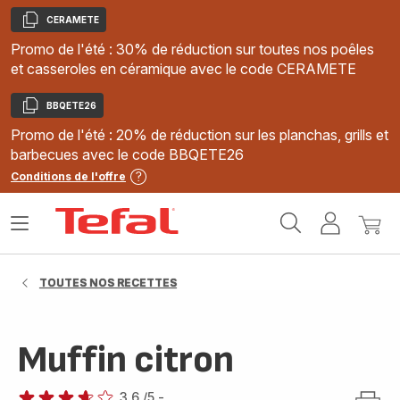
CERAMETE
Copier
Promo de l'été : 30% de réduction sur toutes nos poêles
et casseroles en céramique avec le code CERAMETE
BBQETE26
Copier
Promo de l'été : 20% de réduction sur les planchas, grills et
barbecues avec le code BBQETE26
Conditions de l'offre
Accueil
Ouvrir
Mon
Mon
Tefal
le
compte
panie
menu
TOUTES NOS RECETTES
Muffin citron
3.6
/5
-