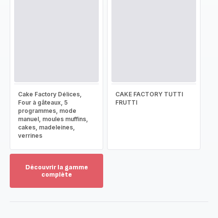
Cake Factory Délices,
CAKE FACTORY TUTTI
Four à gâteaux, 5
FRUTTI
programmes, mode
manuel, moules muffins,
cakes, madeleines,
verrines
Découvrir la gamme
complète
Voir
plus...
-
Découvrir