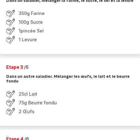
Dans un saladier, mélanger la farine, le sucre, le sel et la levure
350g Farine
100g Sucre
1pincée Sel
1 Levure
Etape 3
/6
Dans un autre saladier. Mélanger les œufs, le lait et le beurre
fondu
25cl Lait
75g Beurre fondu
2 Œufs
Etape 4
/6