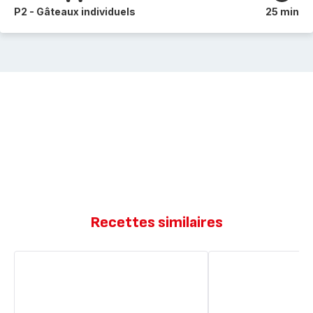
P2 - Gâteaux individuels
25 min
Recettes similaires
Muffins
Muffin
au
chorizo
Chorizo
gruyère
et