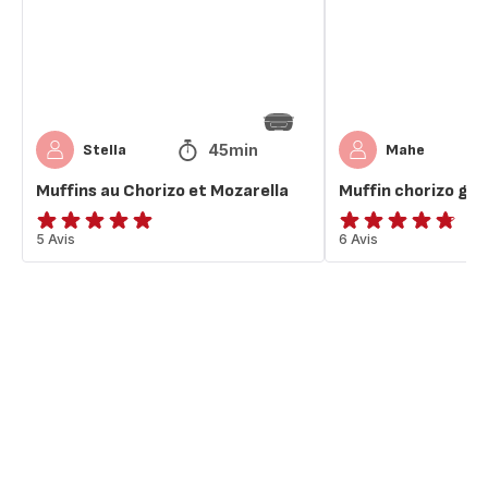
Mozarella
45min
Stella
Mahe
Muffins au Chorizo et Mozarella
Muffin chorizo gr
Avis
5 Avis
ratings.4.7
6 Avis
5
étoiles
(moyenne)