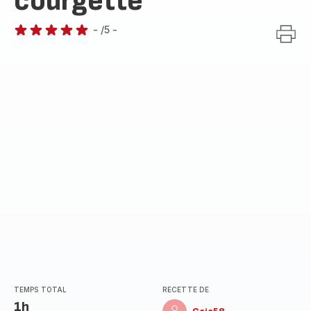
courgette
-
/5
-
Avis
5
étoiles
(moyenne)
TEMPS TOTAL
RECETTE DE
1h