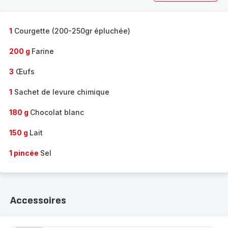
1
Courgette (200-250gr épluchée)
200 g
Farine
3
Œufs
1
Sachet de levure chimique
180 g
Chocolat blanc
150 g
Lait
1 pincée
Sel
Accessoires