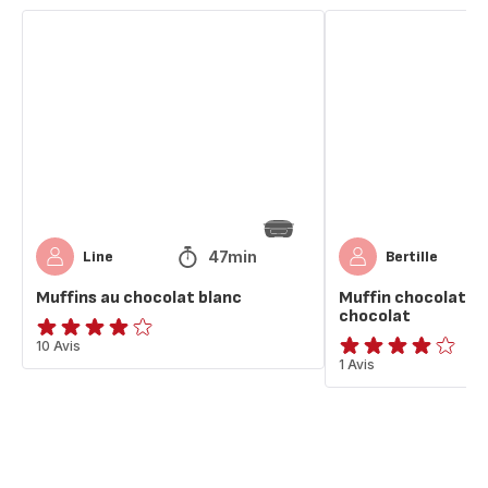
Muffins
Muffin
au
chocolat
chocolat
blanc
blanc
pépite
chocolat
47min
Line
Bertille
Muffins au chocolat blanc
Muffin chocolat bl
chocolat
ratings.4.1
10 Avis
Avis
1 Avis
4
étoiles
(moyenne)