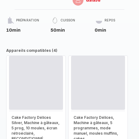
Gaia58
PRÉPARATION
CUISSON
REPOS
10min
50min
0min
Appareils compatibles (4)
Cake Factory Délices
Cake Factory Délices,
Silver, Machine à gâteaux,
Machine à gâteaux, 5
5 prog, 10 moules, écran
programmes, mode
rétroéclairé,
manuel, moules muffins,
RECONDITIONNÉ
cakes