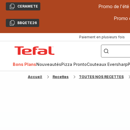
Promo de l'été
CERAMETE
Copier
Promo d
BBQETE26
Copier
Paiement en plusieurs fois
["Poêles
inox,
Accueil
Cake
Factory,
Tefal
Planchas,
Céramique..."]
Bons Plans
Nouveautés
Pizza Pronto
Couteaux Eversharp
P
Accueil
Recettes
TOUTES NOS RECETTES