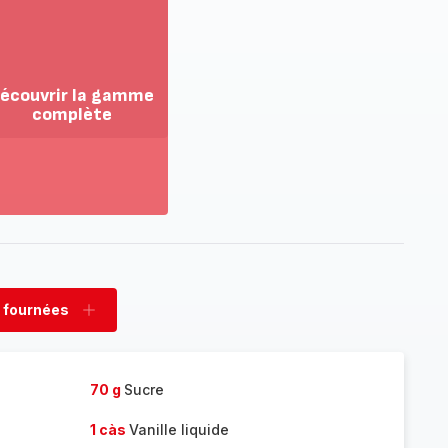
écouvrir la gamme
complète
ir
us...
couvrir
amme
mplète
 fournées
rimer
Ajouter
nées
fournées
70 g
Sucre
1 càs
Vanille liquide