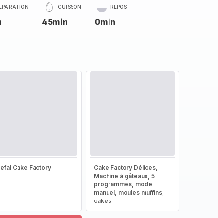
ÉPARATION
CUISSON
REPOS
n
45min
0min
efal Cake Factory
Cake Factory Délices,
Machine à gâteaux, 5
programmes, mode
manuel, moules muffins,
cakes