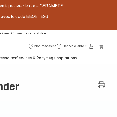
 céramique avec le code CERAMETE
ues avec le code BBQETE26
 2 ans & 15 ans de réparabilité
Nos magasins
Besoin d'aide ?
Nos
Besoin
Mon
Mon
magasins
d'aide
compte
panier
cessoires
Services & Recyclage
Inspirations
?
nder