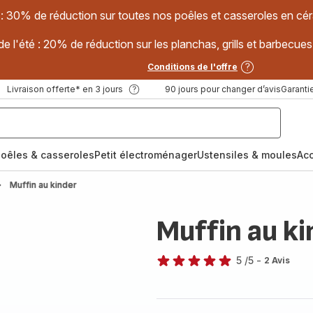
 : 30% de réduction sur toutes nos poêles et casseroles en
e l'été : 20% de réduction sur les planchas, grills et barbec
Conditions de l'offre
Livraison offerte* en 3 jours
90 jours pour changer d’avis
Garantie
oêles & casseroles
Petit électroménager
Ustensiles & moules
Ac
Muffin au kinder
Muffin au ki
5
/5
-
2 Avis
Avis
5
étoiles