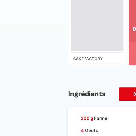
D
Vo
pl
-
Dé
CAKE FACTORY
la
g
co
-
Ingrédients
3
Supp
four
200 g
Farine
4
Oeufs