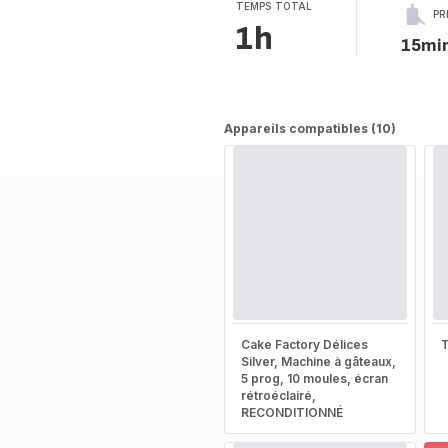
(moyenne)
TEMPS TOTAL
PR
1h
15mi
Appareils compatibles (10)
Cake Factory Délices
T
Silver, Machine à gâteaux,
5 prog, 10 moules, écran
rétroéclairé,
RECONDITIONNÉ